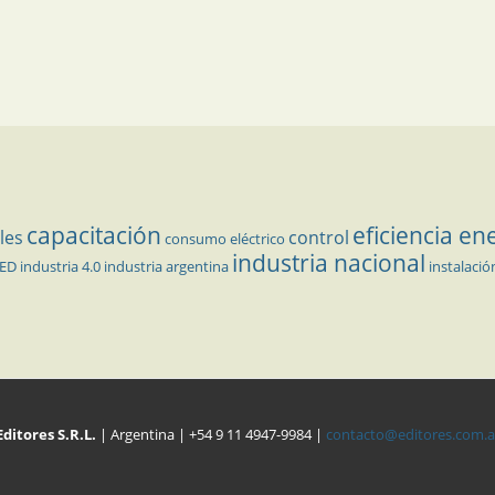
capacitación
eficiencia en
les
control
consumo eléctrico
industria nacional
LED
industria 4.0
industria argentina
instalació
Editores S.R.L.
| Argentina | +54 9 11 4947-9984 |
contacto@editores.com.a