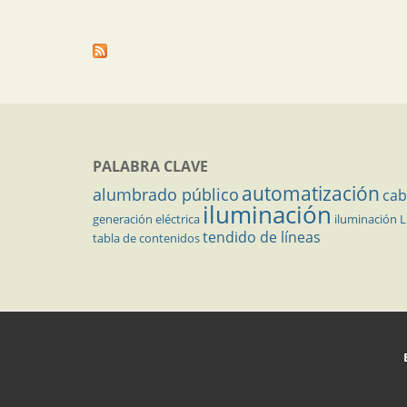
PALABRA CLAVE
automatización
alumbrado público
cab
iluminación
generación eléctrica
iluminación 
tendido de líneas
tabla de contenidos