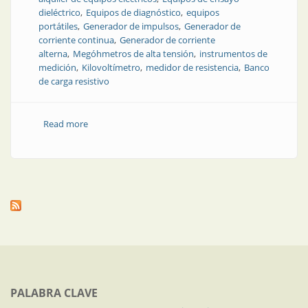
dieléctrico
Equipos de diagnóstico
equipos
portátiles
Generador de impulsos
Generador de
corriente continua
Generador de corriente
alterna
Megóhmetros de alta tensión
instrumentos de
medición
Kilovoltímetro
medidor de resistencia
Banco
de carga resistivo
Read more
about Alquiler de equipos para pruebas y ensayos
eléctricos
PALABRA CLAVE