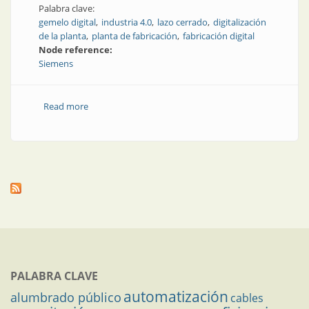
Palabra clave:
gemelo digital
industria 4.0
lazo cerrado
digitalización
de la planta
planta de fabricación
fabricación digital
Node reference:
Siemens
Read more
about Gemelos digitales de procesos y plantas
calibrados eficientemente con datos de operación
PALABRA CLAVE
automatización
alumbrado público
cables