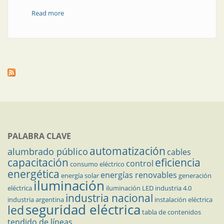
Read more
about Cargadores para vehículos eléctricos
PALABRA CLAVE
automatización
alumbrado público
cables
capacitación
eficiencia
control
consumo eléctrico
energética
energías renovables
energía solar
generación
iluminación
eléctrica
iluminación LED
industria 4.0
industria nacional
industria argentina
instalación eléctrica
seguridad eléctrica
led
tabla de contenidos
tendido de líneas