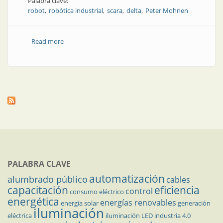
Palabra clave:
robot
robótica industrial
scara
delta
Peter Mohnen
Read more
about Acerca del rol de la robótica industrial en el
proceso de automatización
PALABRA CLAVE
automatización
alumbrado público
cables
capacitación
eficiencia
control
consumo eléctrico
energética
energías renovables
energía solar
generación
iluminación
eléctrica
iluminación LED
industria 4.0