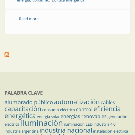
energía
consumo
política energética
Read more
about El Congreso chileno aprobó la Ley de Eficiencia
Energética
PALABRA CLAVE
automatización
alumbrado público
cables
capacitación
eficiencia
control
consumo eléctrico
energética
energías renovables
energía solar
generación
iluminación
eléctrica
iluminación LED
industria 4.0
industria nacional
industria argentina
instalación eléctrica