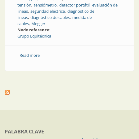
tensión
tensiómetro
detector portátil
evaluación de
líneas
seguridad eléctrica
diagnóstico de
líneas
diagnóstico de cables
medida de
cables
Megger
Node reference:
Grupo Equitécnica
Read more
about Equipo para prueba y diagnóstico de cables MT
| Equipo VLF y diagnóstico PD
PALABRA CLAVE