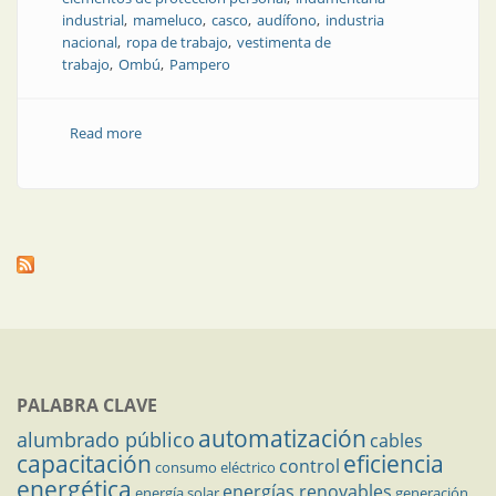
industrial
mameluco
casco
audífono
industria
nacional
ropa de trabajo
vestimenta de
trabajo
Ombú
Pampero
Read more
about Experiencia en vestir y proteger a la industria
PALABRA CLAVE
automatización
alumbrado público
cables
capacitación
eficiencia
control
consumo eléctrico
energética
energías renovables
energía solar
generación