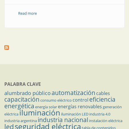
Read more
about Mantenimiento remoto en la nube
PALABRA CLAVE
automatización
alumbrado público
cables
capacitación
eficiencia
control
consumo eléctrico
energética
energías renovables
energía solar
generación
iluminación
eléctrica
iluminación LED
industria 4.0
industria nacional
industria argentina
instalación eléctrica
seguridad eléctrica
led
tabla de contenidos