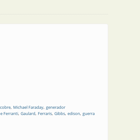
y cobre
Michael Faraday
generador
de Ferranti
Gaulard
Ferraris
Gibbs
edison
guerra