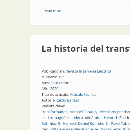
Read more
about La historia de la corriente altern
La historia del tran
Publicado en:
Revista Ingeniería Eléctrica
Número:
357
Mes:
Septiembre
Año:
2020
Tipo de artículo:
Artículo técnico
Autor:
Ricardo Berizzo
Palabra clave:
transformador
Michael Faraday
electromagnetis
electromagnético
electrodinámica
Heinrich Friedr
Ruhmkorff
Heinrich Daniel Ruhmkorff
Pavel Yabl
Déri
ZBD
George Westinghouse
Nicola Tesla
Will