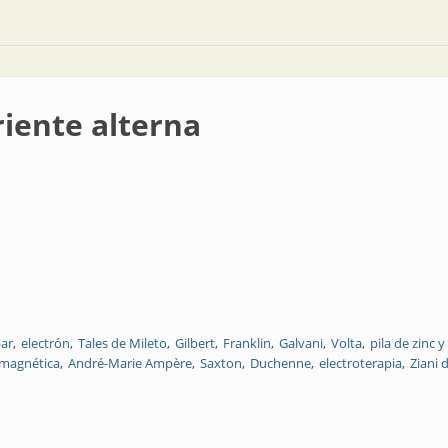
riente alterna
ar
electrón
Tales de Mileto
Gilbert
Franklin
Galvani
Volta
pila de zinc 
 magnética
André-Marie Ampère
Saxton
Duchenne
electroterapia
Ziani 