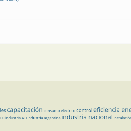
ctrico
capacitación
eficiencia en
les
control
consumo eléctrico
industria nacional
LED
industria 4.0
industria argentina
instalació