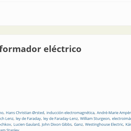
a
sformador eléctrico
mo
Hans Christian Ørsted
inducción electromagnética
André-Marie Ampè
ich Lenz
ley de Faraday
ley de Faraday-Lenz
William Sturgeon
electroimá
ochkov
Lucien Gaulard
John Dixon Gibbs
Ganz
Westinghouse Electric
Ká
iam Stanley