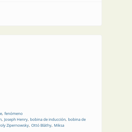
re
fenómeno
n
Joseph Henry
bobina de inducción
bobina de
roly Zipernowsky
Ottó Bláthy
Miksa