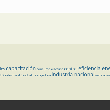
variador de velocidad
capacitación
eficiencia en
les
control
consumo eléctrico
industria nacional
LED
industria 4.0
industria argentina
instalació