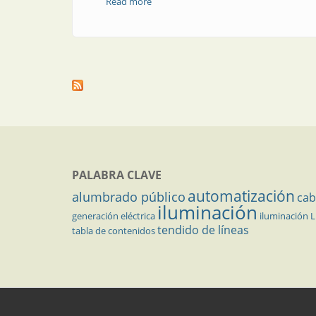
Read more
about Amplia gama de funciones en un 
PALABRA CLAVE
automatización
alumbrado público
cab
iluminación
generación eléctrica
iluminación 
tendido de líneas
tabla de contenidos