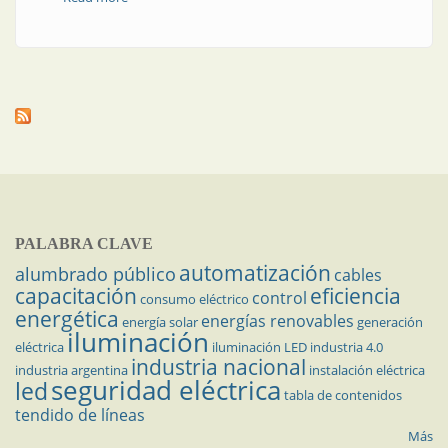
digitales
PALABRA CLAVE
automatización
alumbrado público
cables
capacitación
eficiencia
control
consumo eléctrico
energética
energías renovables
energía solar
generación
iluminación
eléctrica
iluminación LED
industria 4.0
industria nacional
industria argentina
instalación eléctrica
seguridad eléctrica
led
tabla de contenidos
tendido de líneas
Más