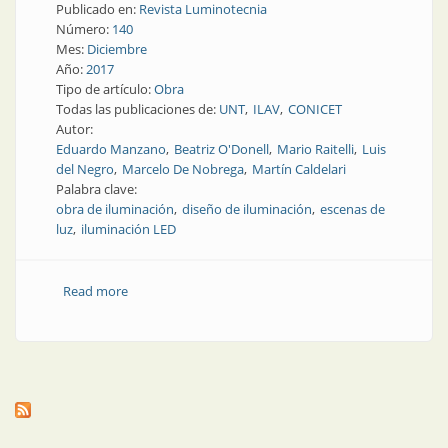
Publicado en:
Revista Luminotecnia
Número:
140
Mes:
Diciembre
Año:
2017
Tipo de artículo:
Obra
Todas las publicaciones de:
UNT
ILAV
CONICET
Autor:
Eduardo Manzano
Beatriz O'Donell
Mario Raitelli
Luis
del Negro
Marcelo De Nobrega
Martín Caldelari
Palabra clave:
obra de iluminación
diseño de iluminación
escenas de
luz
iluminación LED
Read more
about Obra | Iluminación del Palacio de Justicia de la
ciudad de San Miguel de Tucumán