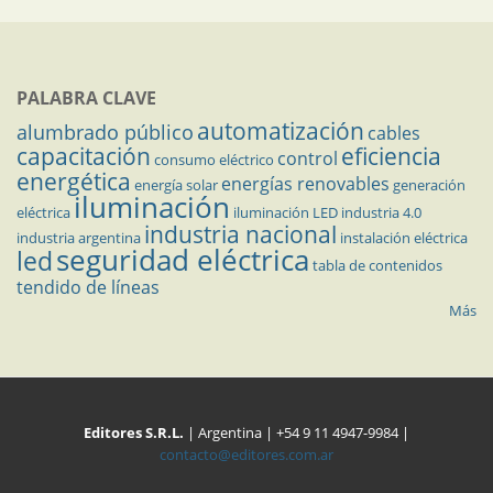
PALABRA CLAVE
automatización
alumbrado público
cables
capacitación
eficiencia
control
consumo eléctrico
energética
energías renovables
energía solar
generación
iluminación
eléctrica
iluminación LED
industria 4.0
industria nacional
industria argentina
instalación eléctrica
seguridad eléctrica
led
tabla de contenidos
tendido de líneas
Más
Editores S.R.L.
| Argentina | +54 9 11 4947-9984 |
contacto@editores.com.ar