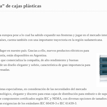
a” de cajas plásticas
europea pese a lo cual ha sabido expandir sus fronteras y jugar en el mercado int
aíses, cuenta también con una importante trayectoria en la región sudamericana.
ger en nuestro país. Gracias a ello, nuevos productos eléctricos para
ntía, están disponibles en Argentina.
cas que comercializa la compañía, de alto rendimiento y buenas
e un diseño elegante y sobrio, característica de gran importancia para
ensadas.
cistas especialistas, en consideración de las necesidades del mercado
nológico, elegante y discreto para estas cajas de distribución para embutir o de supe
 de componentes certificados según IEC y NEMA, con diversas opciones de tamaños:
las exigencias de los estándares IEC 60439-3 e IEC 61439-3.