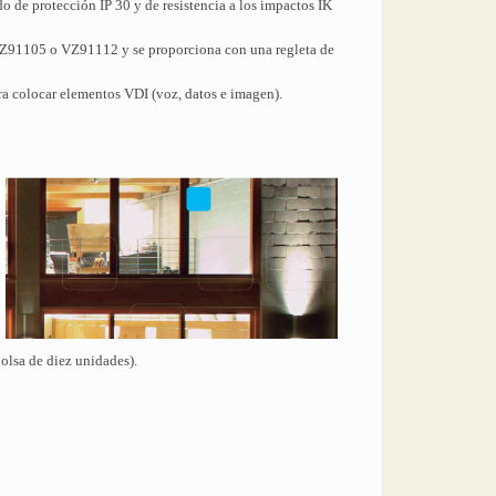
do de protección IP 30 y de resistencia a los impactos IK
e VZ91105 o VZ91112 y se proporciona con una regleta de
ara colocar elementos VDI (voz, datos e imagen).
bolsa de diez unidades).