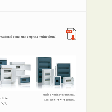
ernacional como una empresa multicultural
Visión y Visión Plus (izquierda)
rficie.
Golf, series VS y VF (derecha)
 5, 9,