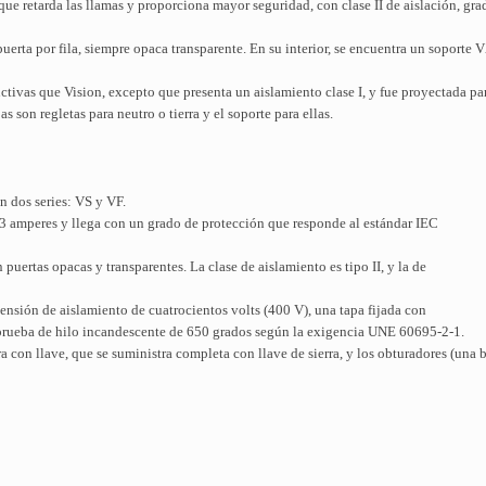
ue retarda las llamas y proporciona mayor seguridad, con clase II de aislación, gra
erta por fila, siempre opaca transparente. En su interior, se encuentra un soport
uctivas que Vision, excepto que presenta un aislamiento clase I, y fue proyectada p
s son regletas para neutro o tierra y el soporte para ellas.
n dos series: VS y VF.
 63 amperes y llega con un grado de protección que responde al estándar IEC
puertas opacas y transparentes. La clase de aislamiento es tipo II, y la de
tensión de aislamiento de cuatrocientos volts (400 V), una tapa fijada con
a prueba de hilo incandescente de 650 grados según la exigencia UNE 60695-2-1.
a con llave, que se suministra completa con llave de sierra, y los obturadores (una 