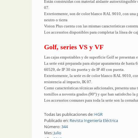
Están construidas con material aislante autoextinguible q
07.
Exteriormente, son de color blanco RAL 9010, con una pu
neutro o tierra
Vision Plus cuenta con las mismas características constr
Los accesorios disponibles para completar la línea de caja
Golf, series VS y VF
Las cajas empotrables y de superficie Golf se presentan e
La serie está preparada para alojar aparamenta de hasta
60529, de IP 30 sin puerta y de IP 40 con puerta.
Exteriormente, la serie es de color blanco RAL 9010, con 
resistencia al impacto, IK 07.
Como características técnicas adicionales, presenta una 
tornillos a noventa grados (90°) y que han satisfecho l
Los accesorios comunes para toda la serie son la cerradur
Todas las publicaciones de:
HGR
Publicado en:
Revista Ingeniería Eléctrica
Número:
344
Mes:
Julio