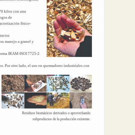
70 kilos con una
angos de
cterización físico-
actor.
 su manejo a granel y
 la Norma IRAM-ISO17725-2
os. Por otro lado, el uso en quemadores industriales con
Residuos biomásicos derivados o aprovechando
subproductos de la producción existente.