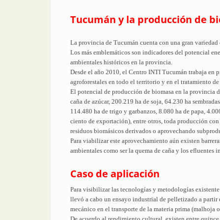
Tucumán y la producción de b
La provincia de Tucumán cuenta con una gran variedad d
Los más emblemáticos son indicadores del potencial ener
ambientales históricos en la provincia.
Desde el año 2010, el Centro INTI Tucumán trabaja en pr
agroforestales en todo el territorio y en el tratamiento d
El potencial de producción de biomasa en la provincia d
caña de azúcar, 200.219 ha de soja, 64.230 ha sembradas 
114.480 ha de trigo y garbanzos, 8.080 ha de papa, 4.000
ciento de exportación), entre otros, toda producción co
residuos biomásicos derivados o aprovechando subprodu
Para viabilizar este aprovechamiento aún existen barrera
ambientales como ser la quema de caña y los efluentes in
Caso de aplicación
Para visibilizar las tecnologías y metodologías existente
llevó a cabo un ensayo industrial de pelletizado a parti
mecánico en el transporte de la materia prima (malhoja 
De acuerdo al rendimiento cultural, existen entre quinc