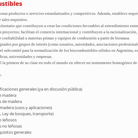
stibles
nar productos o servicios estandarizados y competitivos. Además, establece requisi
tales requisitos.
untario que contribuyen a crear las condiciones favorables al entendimiento entr
s proyectos; facilitan el comercio internacional y contribuyen a la racionalización, 
r confiabilidad a materias primas y equipos de combustión a partir de biomasa.
gnados por grupos de interés (como usuarios, autoridades, asociaciones profesionales
 subcomité para la normalización de los biocombustibles sólidos en Argentina, es
ficas, universidades y empresas.
25 la primera de su clase en todo el mundo en ofrecer un instrumento homogéneo de 
e:
ificaciones generales (ya en discusión pública)
de madera
as de madera
 madera (usos y aplicaciones)
., Ley de bosques, transporte)
no leñosos
s no leñosas
quisitos generales