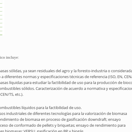
ico incluye:
asas sólidas, ya sean residuales del agro y la foresto-industria o considera
 diferentes normas y especificaciones técnicas de referencia (ISO, EN, CEN/T
asas líquidas para estudiar la factibilidad de uso para la producción de bio
ombustibles sólidos. Caracterización de acuerdo a normativa y especificaciones
CEN/TS, etc.).
ombustibles líquidos para la factibilidad de uso.
sos industriales de diferentes tecnologías para la valorización de biomasa
 rendimiento de biomasa en proceso de gasificación downdraft; ensayo
oceso de conformado de pellets y briquetas; ensayo de rendimiento para
tes biomasas; VERSU, gasificación en BP y biogás.