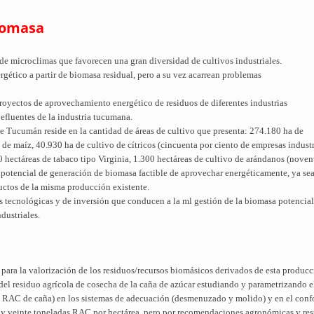
iomasa
e microclimas que favorecen una gran diversidad de cultivos industriales.
gético a partir de biomasa residual, pero a su vez acarrean problemas
oyectos de aprovechamiento energético de residuos de diferentes industrias
e efluentes de la industria tucumana.
e Tucumán reside en la cantidad de áreas de cultivo que presenta: 274.180 ha de
de maíz, 40.930 ha de cultivo de cítricos (cincuenta por ciento de empresas industr
 hectáreas de tabaco tipo Virginia, 1.300 hectáreas de cultivo de arándanos (noven
n potencial de generación de biomasa factible de aprovechar energéticamente, ya se
ctos de la misma producción existente.
s tecnológicas y de inversión que conducen a la ml gestión de la biomasa potencial
dustriales.
 para la valorización de los residuos/recursos biomásicos derivados de esta producc
r del residuo agrícola de cosecha de la caña de azúcar estudiando y parametrizando
o RAC de caña) en los sistemas de adecuación (desmenuzado y molido) y en el confo
e y veinte toneladas RAC por hectárea, pero por recomendaciones agronómicas y res