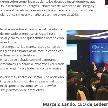
tieron sobre cómo llevar adelante los riesgos e incertidumbres que
d (subsecretario de Energías Renovables del Ministerio de Energía y
tenderá el beneficio de exención de aranceles a la importación de
lar por seis meses y un año, a partir de enero de 2018.
 debatieron sobre el cambio en el paradigma
lo del mercado energético en Argentina y
 solar y eólico, sino que también aprendieron
os exitosos.
riz energética: los planes, retos y consejos
les, y en las estrategias de comunicación con
de estas características.
e en la que se debatió sobre el panorama
rnamentales. En paralelo, expertos expusieron
tricos en Argentina y la demanda de energías
versores y líderes del sector, y se posicionó
ng para las principales empresas del rubro.
 con su sponsoreo, como
Ventus, Genniea,
esan y Arctech Solar
, entre otras.
Marcelo Lando, CEO de Ledesm