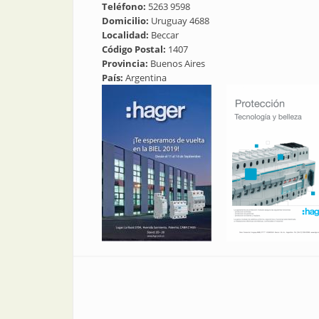
Teléfono:
5263 9598
Domicilio:
Uruguay 4688
Localidad:
Beccar
Código Postal:
1407
Provincia:
Buenos Aires
País:
Argentina