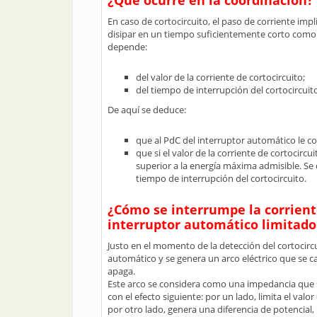
¿Qué ocurre en la coordinación?
En caso de cortocircuito, el paso de corriente imp
disipar en un tiempo suficientemente corto como p
depende:
del valor de la corriente de cortocircuito;
del tiempo de interrupción del cortocircuit
De aquí se deduce:
que al PdC del interruptor automático le 
que si el valor de la corriente de cortocirc
superior a la energía máxima admisible. Se de
tiempo de interrupción del cortocircuito.
¿Cómo se interrumpe la corrient
interruptor automático limitado
Justo en el momento de la detección del cortocircu
automático y se genera un arco eléctrico que se c
apaga.
Este arco se considera como una impedancia que s
con el efecto siguiente: por un lado, limita el valor
por otro lado, genera una diferencia de potencial,