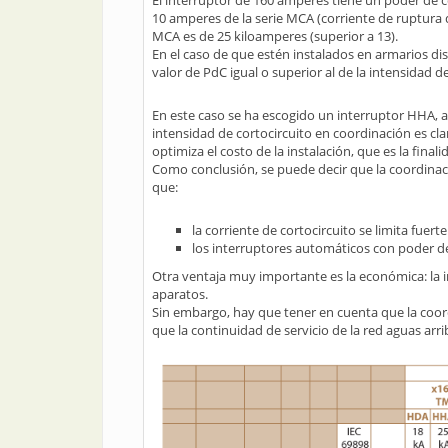
El interruptor de 160 amperes tiene un poder de c
10 amperes de la serie MCA (corriente de ruptura 
MCA es de 25 kiloamperes (superior a 13).
En el caso de que estén instalados en armarios dist
valor de PdC igual o superior al de la intensidad d
En este caso se ha escogido un interruptor HHA, 
intensidad de cortocircuito en coordinación es cla
optimiza el costo de la instalación, que es la final
Como conclusión, se puede decir que la coordinaci
que:
la corriente de cortocircuito se limita fuer
los interruptores automáticos con poder 
Otra ventaja muy importante es la económica: la 
aparatos.
Sin embargo, hay que tener en cuenta que la coord
que la continuidad de servicio de la red aguas arri