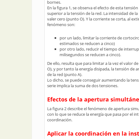
bornes.
En la figura 1, se observa el efecto de esta tensió
superior a la tensión de la red. La intensidad de l
valer cero (punto O). Y la corriente se corta, al ext
fenómeno son:
por un lado, limitar la corriente de cortoci
estimados se reducen a cinco)
por otro lado, reducir el tiempo de interrup
milisegundos se reducen a cinco).
De ello, resulta que para limitar a la vez el valor 
O), y por tanto la energía disipada, la tensión de a
de la red (punto A).
Lo dicho, se puede conseguir aumentando la tens
serie implica la suma de dos tensiones.
Efectos de la apertura simultán
La figura 2 describe el fenómeno de apertura simul
con lo que se reduce la energía que pasa por el in
coordinación.
Aplicar la coordinación en la ins