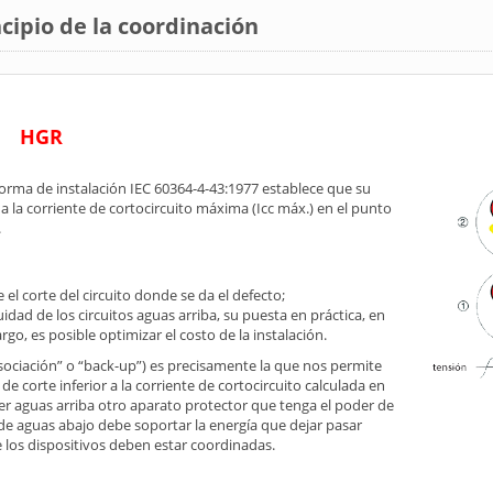
cipio de la coordinación
HGR
norma de instalación IEC 60364-4-43:1977 establece que su
 la corriente de cortocircuito máxima (Icc máx.) en el punto
.
el corte del circuito donde se da el defecto;
uidad de los circuitos aguas arriba, su puesta en práctica, en
rgo, es posible optimizar el costo de la instalación.
sociación” o “back-up”) es precisamente la que nos permite
de corte inferior a la corriente de cortocircuito calculada en
er aguas arriba otro aparato protector que tenga el poder de
de aguas abajo debe soportar la energía que dejar pasar
de los dispositivos deben estar coordinadas.