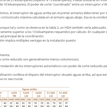
orte de 25 kiloamperes (superior a 13 kiloamperes). Puede utilizarse un inte
de 10 kiloamperes). El poder de corte “coordinado” entre un interruptor x16
intos, el interruptor de aguas arriba (en el primer armario) debe tener por si
e cortocircuito máxima calculada en el armario aguas abajo. Esa es la condici
aunque tal y como se observa en la tabla 2, un HDA también sería adecuado, 
ramente superior a los 13 kiloamperes requeridos por cálculo. En cualquier c
idad principal de la coordinación.
ón implica múltiples ventajas en la instalación puesto
temente;
de corte reducido son generalmente menos voluminosos.
instalación de los interruptores automáticos con poder de corte reducido pe
inación conlleva el disparo del interruptor situado aguas arriba, así que 
ba no sea crucial.