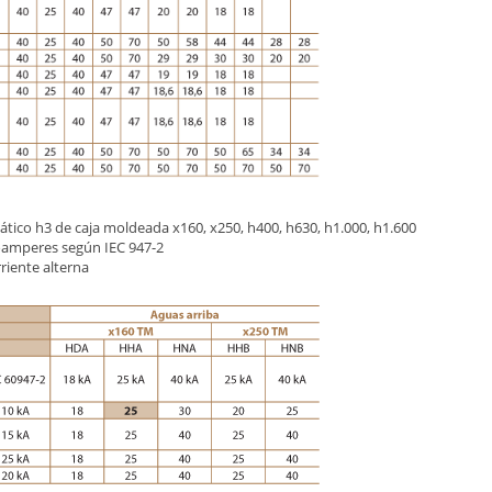
mático h3 de caja moldeada x160, x250, h400, h630, h1.000, h1.600
loamperes según IEC 947-2
riente alterna