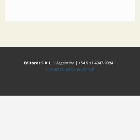
Editores S.R.L.
| Argentina | +54 9 11 4947-9984 |
contacto@editores.com.ar