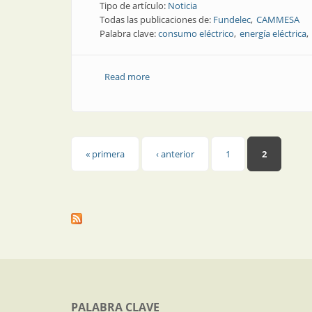
Tipo de artículo:
Noticia
Todas las publicaciones de:
Fundelec
CAMMESA
Palabra clave:
consumo eléctrico
energía eléctrica
Read more
about Noticia | El año empezó con un 
Páginas
« primera
‹ anterior
1
2
PALABRA CLAVE