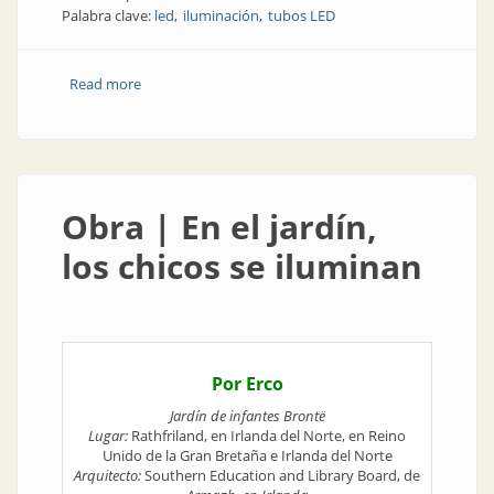
Palabra clave:
led
iluminación
tubos LED
Read more
about Empresa | Vector Led: la empresa argentina
que fabrica el tubo led de más de dos metros
Obra | En el jardín,
los chicos se iluminan
Por Erco
Jardín de infantes Brontë
Lugar:
Rathfriland, en Irlanda del Norte, en Reino
Unido de la Gran Bretaña e Irlanda del Norte
Arquitecto:
Southern Education and Library Board, de