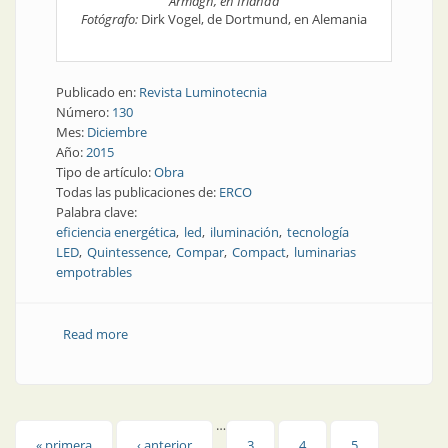
Armagh, en Irlanda
Fotógrafo:
Dirk Vogel, de Dortmund, en Alemania
Publicado en:
Revista Luminotecnia
Número:
130
Mes:
Diciembre
Año:
2015
Tipo de artículo:
Obra
Todas las publicaciones de:
ERCO
Palabra clave:
eficiencia energética
led
iluminación
tecnología
LED
Quintessence
Compar
Compact
luminarias
empotrables
Read more
about Obra | En el jardín, los chicos se iluminan
…
« primera
‹ anterior
3
4
5