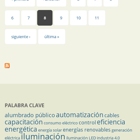
Páginas
6
7
8
9
10
11
siguiente ›
última »
PALABRA CLAVE
automatización
alumbrado público
cables
capacitación
eficiencia
control
consumo eléctrico
energética
energías renovables
energía solar
generación
iluminación
eléctrica
iluminación LED
industria 4.0