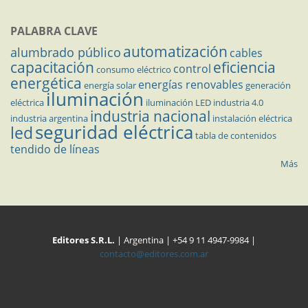
PALABRA CLAVE
automatización
alumbrado público
cables
capacitación
eficiencia
control
consumo eléctrico
energética
energías renovables
energía solar
generación
iluminación
eléctrica
iluminación LED
industria 4.0
industria nacional
industria argentina
instalación eléctrica
seguridad eléctrica
led
tabla de contenidos
tendido de líneas
Más
Editores S.R.L.
| Argentina | +54 9 11 4947-9984 |
contacto@editores.com.ar