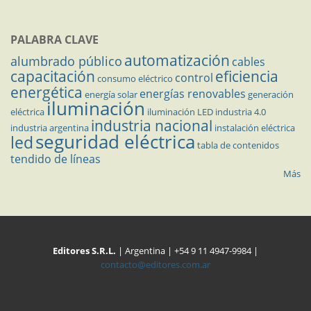
PALABRA CLAVE
automatización
alumbrado público
cables
capacitación
eficiencia
control
consumo eléctrico
energética
energías renovables
energía solar
generación
iluminación
eléctrica
iluminación LED
industria 4.0
industria nacional
industria argentina
instalación eléctrica
seguridad eléctrica
led
tabla de contenidos
tendido de líneas
Más
Editores S.R.L.
| Argentina | +54 9 11 4947-9984 |
contacto@editores.com.ar