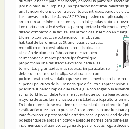
durante la noche para reconocer y apreciar la parte arquitectónica
jardín o parque, cumplir alguna operación nocturna, mientras 
una función defensiva contra eventuales intrusos, vándalos o at
Las nuevas luminarias
Strand RC 30 Led
pueden cumplir cualquier
arriba con un mínimo consumo y bien integradas a obras nuevas
luminarias han sido diseñadas para optimizar la eficiencia energé
diseño compacto que facilita una armoniosa inserción en cualqui
El diseño compacto se potencia con la robustez
habitual de las luminarias Strand, pues su carcasa
monolítica está construida en una sola pieza de
aleación de aluminio, fabricación que también
corresponde al marco portatulipa frontal que
proporciona una resistencia extraordinaria a las
tormentas y granizadas más severas. En particular, se
debe considerar que la tulipa se elabora con un
policarbonato antivandálico que se complementa con la forma
superior policurva de la luminaria que dificulta su aprehensión. D
policurva superior impide que se cuelgue con sogas, y la ausencia 
su hurto. El lector debe tomar en cuenta que por su baja potencia 
mayoría de estas luminarias serán instaladas a baja altura, en m
En todo momento se mantiene un cerramiento en el recinto ópti
clasificación IP 66. Tanta prestación sorprende en una luminari
Para favorecer la presentación estética cabe la posibilidad de eleg
poliéster que se aplica en polvo y luego se hornea para darle esa 
inclemencias del tiempo. La gama de posibilidades llega a diecisi