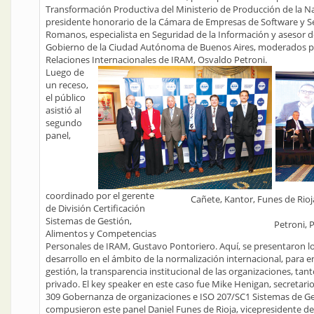
Transformación Productiva del Ministerio de Producción de la Nac
presidente honorario de la Cámara de Empresas de Software y Se
Romanos, especialista en Seguridad de la Información y asesor d
Gobierno de la Ciudad Autónoma de Buenos Aires, moderados por
Relaciones Internacionales de IRAM, Osvaldo Petroni.
Luego de
un receso,
el público
asistió al
segundo
panel,
coordinado por el gerente
Cañete, Kantor, Funes de Rioj
de División Certificación
Sistemas de Gestión,
Petroni, 
Alimentos y Competencias
Personales de IRAM, Gustavo Pontoriero. Aquí, se presentaron l
desarrollo en el ámbito de la normalización internacional, para e
gestión, la transparencia institucional de las organizaciones, ta
privado. El key speaker en este caso fue Mike Henigan, secretari
309 Gobernanza de organizaciones e ISO 207/SC1 Sistemas de Ges
compusieron este panel Daniel Funes de Rioja, vicepresidente de l