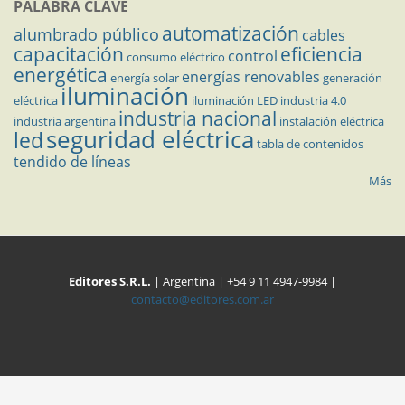
PALABRA CLAVE
automatización
alumbrado público
cables
capacitación
eficiencia
control
consumo eléctrico
energética
energías renovables
energía solar
generación
iluminación
eléctrica
iluminación LED
industria 4.0
industria nacional
industria argentina
instalación eléctrica
seguridad eléctrica
led
tabla de contenidos
tendido de líneas
Más
Editores S.R.L.
| Argentina | +54 9 11 4947-9984 |
contacto@editores.com.ar