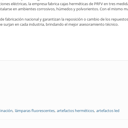
iones eléctricas, la empresa fabrica cajas herméticas de PRFV en tres medid
instalarse en ambientes corrosivos, húmedos y polvorientos. Con el mismo mat
 de fabricación nacional y garantizan la reposición o cambio de los repuest
e surjan en cada industria, brindando el mejor asesoramiento técnico.
minación
lámparas fluorescentes
artefactos herméticos
artefactos led