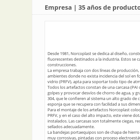
Empresa | 35 años de productos
Desde 1981, Norcoplast se dedica al diseño, const
fluorescentes destinados a la industria. Estos se 
construcciones.
La empresa trabaja con dos líneas de producción, u
ambientes donde no exista incidencia del sol en for
vidrio (PRFV), apta para soportar todo tipo de atmó
Todos los artefactos constan de una carcasa (PAI o
golpes y provocar desvíos de chorro de agua, y gr
304, que le confieren al sistema un alto grado de c
esponja que se recupera con facilidad a sus dimens
Para el montaje de los artefactos Norcoplast colo
PRFV, y en el caso del alto impacto, este viene do
instalados. Las carcasas son totalmente ciegas, 
sellados adecuadamente.
La bandejas portaequipos son de chapa de hierro D
muy corrosivas, pintadas con proceso electroestát