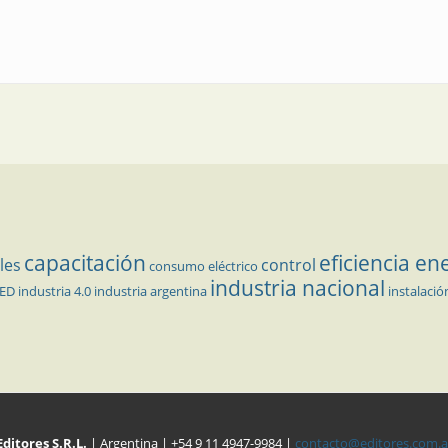
capacitación
eficiencia en
les
control
consumo eléctrico
industria nacional
LED
industria 4.0
industria argentina
instalació
Editores S.R.L.
| Argentina | +54 9 11 4947-9984 |
contacto@editores.com.a