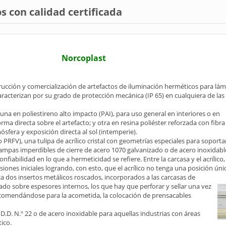
 con calidad certificada
Norcoplast
rucción y comercialización de artefactos de iluminación herméticos para lá
caracterizan por su grado de protección mecánica (IP 65) en cualquiera de las
na en poliestireno alto impacto (PAI), para uso general en interiores o en
ma directa sobre el artefacto; y otra en resina poliéster reforzada con fibra
sfera y exposición directa al sol (intemperie).
 PRFV), una tulipa de acrílico cristal con geometrías especiales para soporta
ampas imperdibles de cierre de acero 1070 galvanizado o de acero inoxidabl
onfiabilidad en lo que a hermeticidad se refiere. Entre la carcasa y el acríli
iones iniciales logrando, con esto, que el acrílico no tenga una posición úni
ca dos insertos metálicos roscados, incorporados a las carcasas de
tado sobre espesores internos, los que hay que perforar y sellar una vez
recomendándose para la acometida, la colocación de prensacables
.D. N.º 22 o de acero inoxidable para aquellas industrias con áreas
ico.