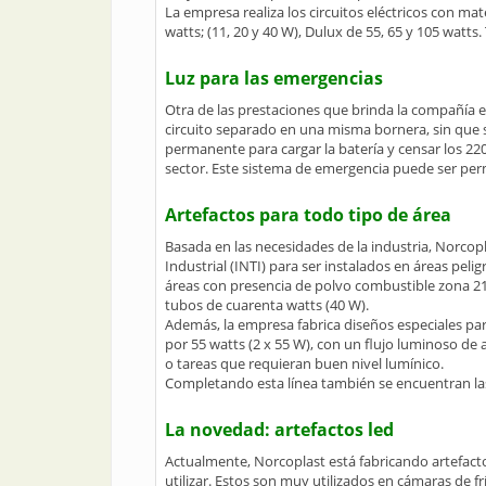
La empresa realiza los circuitos eléctricos con ma
watts; (11, 20 y 40 W), Dulux de 55, 65 y 105 watts
Luz para las emergencias
Otra de las prestaciones que brinda la compañía e
circuito separado en una misma bornera, sin que s
permanente para cargar la batería y censar los 220
sector. Este sistema de emergencia puede ser p
Artefactos para todo tipo de área
Basada en las necesidades de la industria, Norcopl
Industrial (INTI) para ser instalados en áreas pel
áreas con presencia de polvo combustible zona 21
tubos de cuarenta watts (40 W).
Además, la empresa fabrica diseños especiales par
por 55 watts (2 x 55 W), con un flujo luminoso de
o tareas que requieran buen nivel lumínico.
Completando esta línea también se encuentran las
La novedad: artefactos led
Actualmente, Norcoplast está fabricando artefac
utilizar. Estos son muy utilizados en cámaras de f