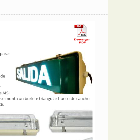
mparas
 de
r
e AISI
co, se monta un burlete triangular hueco de caucho
ca.