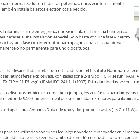
teriales normalizados en todas las potencias: once, veinte y cuarenta
. También instala balastos electrónicos a pedido.
s la iluminación de emergencia, que se instala en la misma bandeja con
ea necesaria una instalación especial. Solo basta con una fase y neutro
 volts y una fase con interruptor para apagar la luz si se abandona el
ermanente o no permanente para uno o dos tubos.
ast ha desarrollado artefactos certificados por el Instituto Nacional de Tecn
igrosas (atmósferas explosivas), con gases zona 2- grupo II C T4 según IRAM I
- EX DIP A 21 T6 según IRAM IEC1241-1-1 (1997). Estas luminarias se constr
a los distintos ambientes como, por ejemplo, los artefactos para lámparas 
 alrededor de 9.500 lúmenes, ideal por sus medidas exteriores para iluminar 
 tortugas para lámparas Dulux de uno y dos por once watts (1 y 2 x 11 W).
tos para ser utilizados con tubos led, algo novedoso e innovador en el me
río, debido a que no se genera cambio de emisión de luz del tubo led con las