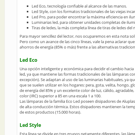
Led Eco, tecnología confiable al alcance de las manos.
Led Style, con los formatos tradicionales de las viejas inc
Led Pro, para poder encontrar la máxima eficiencia en ilu
Luminarias led, para obtener unidades completas de ilum
Tiras de ledes, la más completa línea de tiras de ledes del
Para mayor sencillez del lector, nos ocuparemos en esta nota solo
Pero como un avance de las cinco líneas, vale la pena aclarar que
ahorros de energía (85% o más) frente a las alternativas tradicion
Led Eco
Una opción inteligente y económica para decidir el cambio hacia
led, ya que mantiene las formas tradicionales de las lámparas co
excepción). Se adaptan al uso de las luminarias habituales, ya qu
que se suelen utilizar en los hogares: pera, gota, velita, hongo,
de energía del 85% y un excelente color de luz, cálido, agradable
color (IRC) superior a 85 en una escala 1 a 100.
Las lámparas de la familia Eco Led poseen disipadores de Alupla
de alta conducción térmica. Estos disipadores mantienen la temper
de estos productos (15.000 horas).
Led Style
Esta línea se divide en tres grupos netamente diferentes, las lám