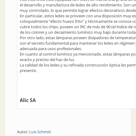
el desarrollo y manufactura de ledes de alto rendimiento. Son u
muy controlado, lo que permite lograr efectos decorativos desde l
En particular, estos ledes se proveen con una disposición muy 
coloquialmente “efecto huevo frito” y técnicamente se conoce c
cubre todos los chips, poseen un IRC de más de 90 (el índice d
de los colores y un decaimiento lumínico muy bajo durante toda 
Por otro lado, estas lámparas poseen disipadores de temperatura
son el secreto fundamental para mantener los ledes en régimen y 
adecuada para usos profesionales.
En cuanto al control lumínico ya mencionado, estas lámparas pos
exacto y preciso del haz de luz.
La calidad de los ledes y su refinada construcción óptica les perm
presente.
Alic SA
Autor:
Luis Schmid