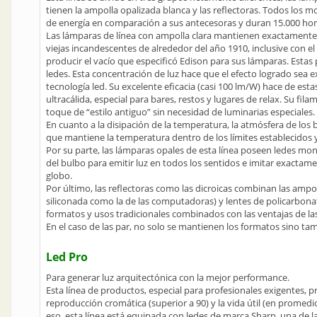
tienen la ampolla opalizada blanca y las reflectoras. Todos los 
de energía en comparación a sus antecesoras y duran 15.000 hor
Las lámparas de línea con ampolla clara mantienen exactamente l
viejas incandescentes de alrededor del año 1910, inclusive con el 
producir el vacío que especificó Edison para sus lámparas. Estas
ledes. Esta concentración de luz hace que el efecto logrado sea 
tecnología led. Su excelente eficacia (casi 100 lm/W) hace de es
ultracálida, especial para bares, restos y lugares de relax. Su f
toque de “estilo antiguo” sin necesidad de luminarias especiales.
En cuanto a la disipación de la temperatura, la atmósfera de los
que mantiene la temperatura dentro de los límites establecidos y
Por su parte, las lámparas opales de esta línea poseen ledes m
del bulbo para emitir luz en todos los sentidos e imitar exactamen
globo.
Por último, las reflectoras como las dicroicas combinan las ampol
siliconada como la de las computadoras) y lentes de policarbonat
formatos y usos tradicionales combinados con las ventajas de la
En el caso de las par, no solo se mantienen los formatos sino t
Led Pro
Para generar luz arquitectónica con la mejor performance.
Esta línea de productos, especial para profesionales exigentes, prio
reproducción cromática (superior a 90) y la vida útil (en promedi
eso, esta línea está equipada con ledes de marca Sharp, una de la