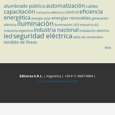
automatización
alumbrado público
cables
capacitación
eficiencia
control
consumo eléctrico
energética
energías renovables
energía solar
generación
iluminación
eléctrica
iluminación LED
industria 4.0
industria nacional
industria argentina
instalación eléctrica
seguridad eléctrica
led
tabla de contenidos
tendido de líneas
Más
Editores S.R.L.
| Argentina | +54 9 11 4947-9984 |
contacto@editores.com.ar