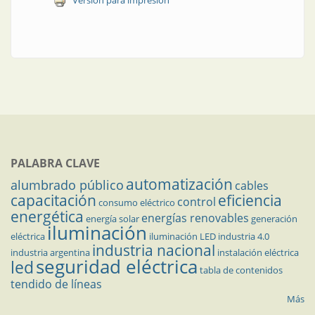
Versión para impresión
PALABRA CLAVE
automatización
alumbrado público
cables
capacitación
eficiencia
control
consumo eléctrico
energética
energías renovables
energía solar
generación
iluminación
eléctrica
iluminación LED
industria 4.0
industria nacional
industria argentina
instalación eléctrica
seguridad eléctrica
led
tabla de contenidos
tendido de líneas
Más