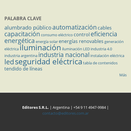
PALABRA CLAVE
automatización
alumbrado público
cables
capacitación
eficiencia
control
consumo eléctrico
energética
energías renovables
energía solar
generación
iluminación
eléctrica
iluminación LED
industria 4.0
industria nacional
industria argentina
instalación eléctrica
seguridad eléctrica
led
tabla de contenidos
tendido de líneas
Más
Editores S.R.L.
| Argentina | +54 9 11 4947-9984 |
contacto@editores.com.ar