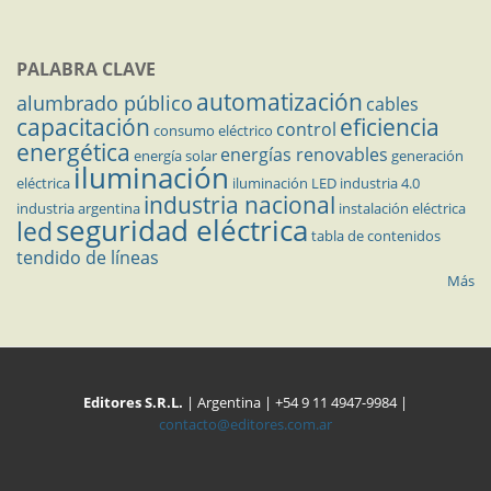
PALABRA CLAVE
automatización
alumbrado público
cables
capacitación
eficiencia
control
consumo eléctrico
energética
energías renovables
energía solar
generación
iluminación
eléctrica
iluminación LED
industria 4.0
industria nacional
industria argentina
instalación eléctrica
seguridad eléctrica
led
tabla de contenidos
tendido de líneas
Más
Editores S.R.L.
| Argentina | +54 9 11 4947-9984 |
contacto@editores.com.ar