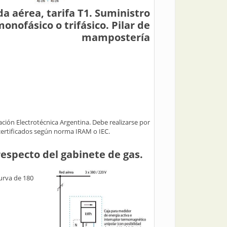
a aérea, tarifa T1. Suministro
onofásico o trifásico. Pilar de
mampostería
ación Electrotécnica Argentina. Debe realizarse por
certificados según norma IRAM o IEC.
respecto del gabinete de gas.
curva de 180