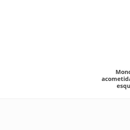
Mono
acometida
esqu