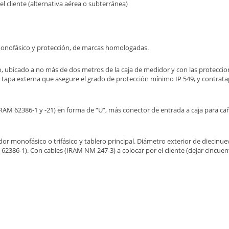
del cliente (alternativa aérea o subterránea)
r monofásico y protección, de marcas homologadas.
tico, ubicado a no más de dos metros de la caja de medidor y con las protecci
n tapa externa que asegure el grado de protección mínimo IP 549, y contrat
IRAM 62386-1 y -21) en forma de “U”, más conector de entrada a caja para ca
dor monofásico o trifásico y tablero principal. Diámetro exterior de diecinu
 62386-1). Con cables (IRAM NM 247-3) a colocar por el cliente (dejar cincue