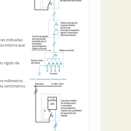
ones indicadas
apa interna que
ño rígido de
eve milímetros
nta centímetros