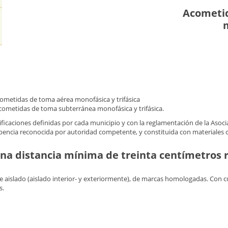
Acometid
m
Acometidas de toma aérea monofásica y trifásica
Acometidas de toma subterránea monofásica y trifásica.
cificaciones definidas por cada municipio y con la reglamentación de la Asoci
bencia reconocida por autoridad competente, y constituida con materiales 
 una distancia mínima de treinta centímetros 
te aislado (aislado interior- y exteriormente), de marcas homologadas. Con 
s.