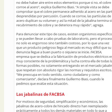
no debe haber aire entre estos elementos porque si no, el cobre
corroe al acero”, explica Guillermo Biasi. “A simple vista se debe
comprobar que el cobre permanece adherido al acero en las par
desprendidas por percusión. Cuando se corroe, las partículas de
acero duplican su volumen y así la mitad de la jabalina termina s
recubrimiento de cobre y se deteriora muy rápido”, agrega.
Para denunciar este tipo de casos, existen organismos específic
y se pueden llevar a cabo pruebas de laboratorio, pero el proces
no solo es engorroso sino también costoso, por lo que una vez
que un producto peligroso llega al mercado es muy difícil que su
denuncia llegue a buen puerto o siquiera se inicie.
FACBSA
,
empresa que se dedica a la fabricación de productos eléctricos e
muy consciente de la problemática y lucha contra ella de todas l
formas posibles, no solamente entregando en el mercado jabali
que respetan con absoluto rigor las normas y requisitos escritos.
“Me preocupa en todo sentido, como ciudadano y como
comerciante”, declara finalmente Guillermo Biasi, cuando le
pedimos que evalúe esta situación.
Las jabalinas de FACBSA
Por motivos de seguridad, simplificación y económicos, las
jabalinas de acero-cobre de hincado directo han reemplazado
prácticamente a todos los demás materiales en todo lo que a