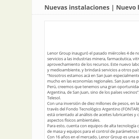
Nuevas instalaciones | Nuevo l
Lenor Group inauguró el pasado miércoles 4 de no
servicios a las industrias minera, farmacéutica, vit
aprovechamiento de los recursos. Este nuevo labo
y medioambiente, y brindará servicios a otros país
“Nosotros estamos acá en San Juan especialmente 
mucho en las economías regionales. San Juan es por
Perú, creemos que tenemos una gran oportunidad d
Argentina, de San Juan, sino de los países vecinos”
Telesol.
Con una inversión de diez millones de pesos, en l
través del Fondo Tecnológico Argentino (FONTAR),
está orientado al análisis de aceites lubricantes 
aspectos físicos ambientales.
Para esto, cuenta con equipos de alta tecnologí
de masa y equipos para el control de parámetros f
Con 16 años en el mercado, Lenor Group es una em