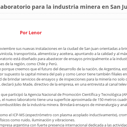
aboratorio para la industria minera en San J
Por Lenor
viembre sus nuevas instalaciones en la ciudad de San Juan orientadas a bri
ivinícola, transportista, alimenticia y aceitera, apuntando a la calidad y al m
ratorio está diseñado para abastecer de ensayos principalmente a la indust
es de la región, como Chile y Perú.
porque creemos que el futuro del desarrollo de la nación, de Argentina, es
 supuesto la capital minera del país y como Lenor tiene también filiales en
e brindar servicios de ensayos y de inspecciones para la minería no solo 
, declaró Julio Made, directivo de la empresa, en una entrevista al canal telev
a que participó la Agencia Nacional de Promoción Científica y Tecnológica (
 el nuevo laboratorio tiene una superficie aproximada de 150 metros cuad
y combustibles de la industria minera. Brindará ensayos de mineralurgia y anal
a como el ICP-MS (espectrómetro con plasma acoplado inductivamente), cro
ísicos como ruido, iluminación y vibraciones.
presa argentina con fuerte presencia internacional dedicada a las activida