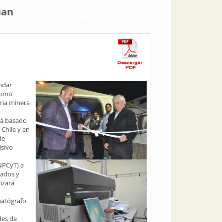
uan
ndar
áximo
ria minera
tá basado
 Chile y en
de
isivo
ANPCyT) a
rados y
izará
matógrafo
des de