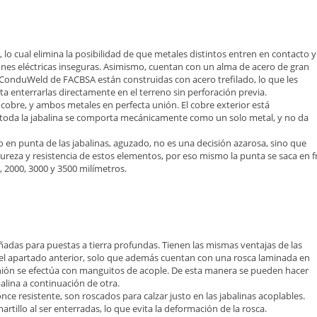
lo cual elimina la posibilidad de que metales distintos entren en contacto y
ones eléctricas inseguras. Asimismo, cuentan con un alma de acero de gran
as ConduWeld de FACBSA están construidas con acero trefilado, lo que les
lita enterrarlas directamente en el terreno sin perforación previa.
 cobre, y ambos metales en perfecta unión. El cobre exterior está
 toda la jabalina se comporta mecánicamente como un solo metal, y no da
en punta de las jabalinas, aguzado, no es una decisión azarosa, sino que
reza y resistencia de estos elementos, por eso mismo la punta se saca en f
0, 2000, 3000 y 3500 milímetros.
ñadas para puestas a tierra profundas. Tienen las mismas ventajas de las
 el apartado anterior, solo que además cuentan con una rosca laminada en
unión se efectúa con manguitos de acople. De esta manera se pueden hacer
lina a continuación de otra.
e resistente, son roscados para calzar justo en las jabalinas acoplables.
martillo al ser enterradas, lo que evita la deformación de la rosca.