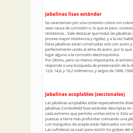
Jabalinas lisas estándar
Se caracterizan por una conexión cobre con cobre, 
sean causa de corrosión o, lo que es peor, conexi
resistencia... Vale destacar que todas las jabalin
provee mayor resistencia y rigidez, y a la vez habi
Estas jabalinas están construidas solo con acero y
perfectamente unido al alma de acero, por lo que
lugar alguno a la corrosión electroquímica.
Por último, pero no menos importante, el extremo 
responde a una búsqueda de preservación de la du
12,6, 14,6, y 16,2 milímetros, y largos de 1000, 150
Jabalinas acoplables (seccionales)
Las jabalinas acoplables están especialmente dise
jabalinas ConduWeld lisas estándar descriptas en
cada extremo que permite unirlas entre sí. Esta 
puestas a tierra más profundas colocando una jaba
Los manguitos de acople están fabricados con bronc
Las sufrideras se usan para resistir los golpes del 