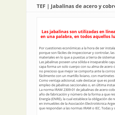
TEF | Jabalinas de acero y cobr
Las jabalinas son utilizadas en líne
en una palabra, en todos aquellos lu
Por cuestiones económicas a la hora de ser instal
porque son fáciles de inspeccionar y controlar, l
materiales en lo que a puestas a tierra de sistemas 
Las jabalinas poseen una sólida e inseparable capa
capa forma un solo cuerpo con su alma de acero de 
no precioso que mejor se comporta ante la corrosió
fácilmente con un martillo liviano, con martinet
Como ventaja adicional, vale destacar que es posibl
empleo de jabalinas seccionales o, en última insta
La norma IRAM 2309-01 de jabalinas de acero-cobre
año de fabricación y número de la forma a que re
Energía (ENRE), la cual establece la obligación de r
en inmuebles de la Asociación Electrotécnica Argen
que respondan a las normas IRAM o IEC. Todas y c