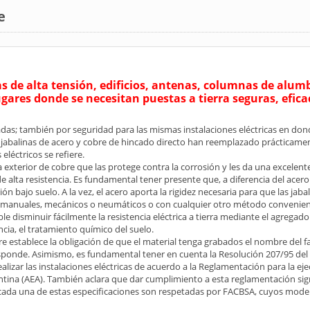
e
as de alta tensión, edificios, antenas, columnas de alumb
gares donde se necesitan puestas a tierra seguras, efica
adas; también por seguridad para las mismas instalaciones eléctricas en do
as jabalinas de acero y cobre de hincado directo han reemplazado prácticame
eléctricos se refiere.
 exterior de cobre que las protege contra la corrosión y les da una excelente
alta resistencia. Es fundamental tener presente que, a diferencia del acero 
n bajo suelo. A la vez, el acero aporta la rigidez necesaria para que las jab
es manuales, mecánicos o neumáticos o con cualquier otro método convenien
e disminuir fácilmente la resistencia eléctrica a tierra mediante el agregado 
ncia, el tratamiento químico del suelo.
 establece la obligación de que el material tenga grabados el nombre del f
sponde. Asimismo, es fundamental tener en cuenta la Resolución 207/95 del
ealizar las instalaciones eléctricas de acuerdo a la Reglamentación para la eje
tina (AEA). También aclara que dar cumplimiento a esta reglamentación signi
ada una de estas especificaciones son respetadas por FACBSA, cuyos modelo