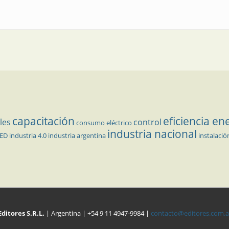
capacitación
eficiencia en
les
control
consumo eléctrico
industria nacional
LED
industria 4.0
industria argentina
instalació
Editores S.R.L.
| Argentina | +54 9 11 4947-9984 |
contacto@editores.com.a