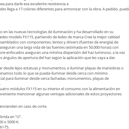
nea para darle esa excelente resistencia a
des llega a 17 colores diferentes para armonizar con la obra. A pedido, pued
o en las nuevas tecnologías de iluminación y ha desarrollado en su
 ledes modelo FX115, partiendo de ledes de marca Cree la mejor calidad
ensamblados con componentes, lentes y drivers (fuentes de energía) de
aseguran una larga vida de las fuentes (estimada en 50.000 horas) con
 pre-enfocados aseguran una mínima dispersión del haz luminoso, a la vez
tos ángulos de apertura del haz según la aplicación que les vaya a dar.
ar desde lejos estatuas y monumentos, e iluminar playas de maniobras o
uminamos todo lo que se pueda iluminar desde cerca con mínimo
ecial para iluminar desde cerca fachadas, monumentos, playas de
.
uatro módulos FX115 en su interior el consumo con la alimentación en
conveniente mencionar algunas ventajas adicionales de estos proyectores:
encienden en caso de corte.
brida en “U”.
00 o 5000 K.
RI>75.