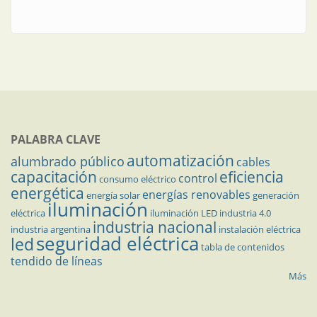
PALABRA CLAVE
automatización
alumbrado público
cables
capacitación
eficiencia
control
consumo eléctrico
energética
energías renovables
energía solar
generación
iluminación
eléctrica
iluminación LED
industria 4.0
industria nacional
industria argentina
instalación eléctrica
seguridad eléctrica
led
tabla de contenidos
tendido de líneas
Más