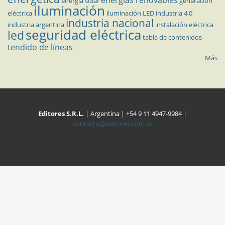
energía solar
generación
iluminación
eléctrica
iluminación LED
industria 4.0
industria nacional
industria argentina
instalación eléctrica
seguridad eléctrica
led
tabla de contenidos
tendido de líneas
Más
Editores S.R.L.
| Argentina | +54 9 11 4947-9984 |
contacto@editores.com.ar