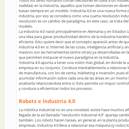
Todos los seres humanos toman decisiones en base a un modelo
realidad; en la industria, aquellos que toman decisiones en diver
basan siempre en un modelo. Industria 4.0 es una nueva forma d
industria, por eso se considera como una cuarta revolución indus
revolución es un cambio de paradigma, en este caso, se trata de
modelo.
La industria 4.0 nació principalmente en Alemania y en Estados
una idea para ganar productividad dentro de la industria hacié
eficiente. Esto quiere decir que el concepto apareció antes de que
industria 4.0 en sí. Internet de las cosas, inteligencia artificial y a
masivos son las herramientas (entre otras) ya desarrolladas en l
que permiten instaurar el nuevo paradigma en la industria.
Industria 4.0 apunta a tener una visión más global, en donde la u
empresa en su conjunto. Conduce inevitablemente a relacionar 
de manufactura, con los de venta, márketing e inversión; pues el
acumular información sobre cada una de las áreas en un mismo 
analizarla relacionándola entre sí. Esto permite un mayor contro
y conduce a eficientizar todos los procesos.
Robots e Industria 4.0
La robótica industrial no es una novedad, existe hace muchos añ
llegada de la así llamada “revolución industrial 4.0” apareja cambi
también. Los robots hacen tareas, en general, en la planta produc
empresas. Industria 4.0 lleva a relacionar esa máquina (y todos 