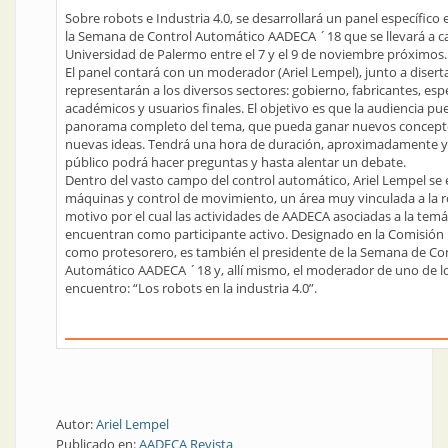
Sobre robots e Industria 4.0, se desarrollará un panel específico
la Semana de Control Automático AADECA ´18 que se llevará a c
Universidad de Palermo entre el 7 y el 9 de noviembre próximos.
El panel contará con un moderador (Ariel Lempel), junto a diser
representarán a los diversos sectores: gobierno, fabricantes, espe
académicos y usuarios finales. El objetivo es que la audiencia pu
panorama completo del tema, que pueda ganar nuevos concept
nuevas ideas. Tendrá una hora de duración, aproximadamente y, al
público podrá hacer preguntas y hasta alentar un debate.
Dentro del vasto campo del control automático, Ariel Lempel se 
máquinas y control de movimiento, un área muy vinculada a la r
motivo por el cual las actividades de AADECA asociadas a la temát
encuentran como participante activo. Designado en la Comisión 
como protesorero, es también el presidente de la Semana de Co
Automático AADECA ´18 y, allí mismo, el moderador de uno de lo
encuentro: “Los robots en la industria 4.0”.
Autor:
Ariel Lempel
Publicado en:
AADECA Revista