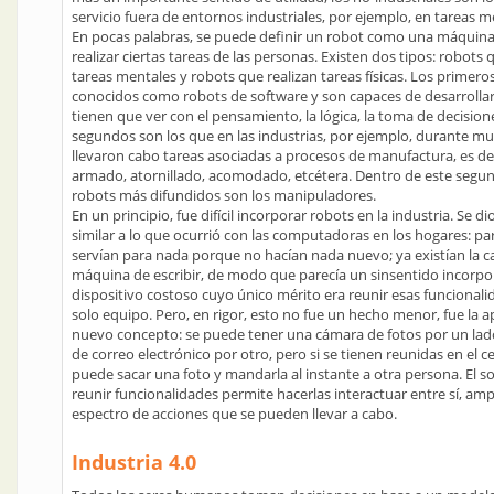
servicio fuera de entornos industriales, por ejemplo, en tareas m
En pocas palabras, se puede definir un robot como una máquina
realizar ciertas tareas de las personas. Existen dos tipos: robots 
tareas mentales y robots que realizan tareas físicas. Los primero
conocidos como robots de software y son capaces de desarrollar
tienen que ver con el pensamiento, la lógica, la toma de decisione
segundos son los que en las industrias, por ejemplo, durante m
llevaron cabo tareas asociadas a procesos de manufactura, es dec
armado, atornillado, acomodado, etcétera. Dentro de este segun
robots más difundidos son los manipuladores.
En un principio, fue difícil incorporar robots en la industria. Se
similar a lo que ocurrió con las computadoras en los hogares: pa
servían para nada porque no hacían nada nuevo; ya existían la ca
máquina de escribir, de modo que parecía un sinsentido incorpo
dispositivo costoso cuyo único mérito era reunir esas funcional
solo equipo. Pero, en rigor, esto no fue un hecho menor, fue la a
nuevo concepto: se puede tener una cámara de fotos por un lado
de correo electrónico por otro, pero si se tienen reunidas en el ce
puede sacar una foto y mandarla al instante a otra persona. El s
reunir funcionalidades permite hacerlas interactuar entre sí, amp
espectro de acciones que se pueden llevar a cabo.
Industria 4.0