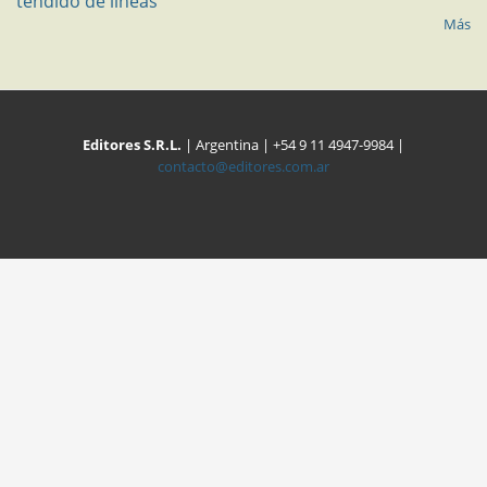
tendido de líneas
Más
Editores S.R.L.
| Argentina | +54 9 11 4947-9984 |
contacto@editores.com.ar