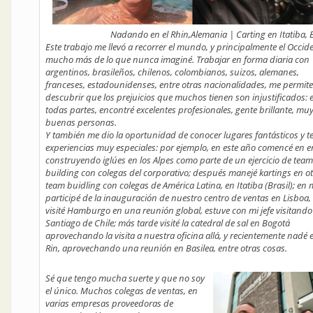
Nadando en el Rhin,Alemania | Carting en Itatiba, B
Este trabajo me llevó a recorrer el mundo, y principalmente el Occide
mucho más de lo que nunca imaginé. Trabajar en forma diaria con
argentinos, brasileños, chilenos, colombianos, suizos, alemanes,
franceses, estadounidenses, entre otras nacionalidades, me permite
descubrir que los prejuicios que muchos tienen son injustificados: 
todas partes, encontré excelentes profesionales, gente brillante, mu
buenas personas.
Y también me dio la oportunidad de conocer lugares fantásticos y t
experiencias muy especiales: por ejemplo, en este año comencé en e
construyendo iglúes en los Alpes como parte de un ejercicio de team
building con colegas del corporativo; después manejé kartings en o
team buidling con colegas de América Latina, en Itatiba (Brasil); en
participé de la inauguración de nuestro centro de ventas en Lisboa,
visité Hamburgo en una reunión global, estuve con mi jefe visitando
Santiago de Chile; más tarde visité la catedral de sal en Bogotá
aprovechando la visita a nuestra oficina allá, y recientemente nadé e
Rin, aprovechando una reunión en Basilea, entre otras cosas.
Sé que tengo mucha suerte y que no soy
el único. Muchos colegas de ventas, en
varias empresas proveedoras de