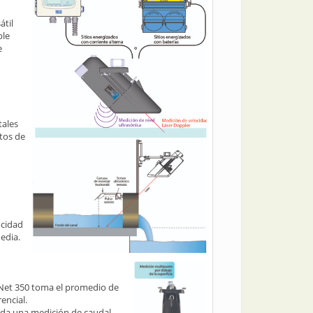
átil
ble
e
tales
tos de
ocidad
edia.
IENet 350 toma el promedio de
encial.
rinda una medición de caudal