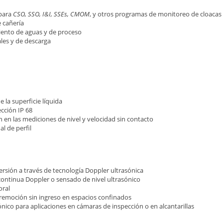
 para
CSO, SSO, I&I, SSEs, CMOM
, y otros programas de monitoreo de cloacas
 cañería
iento de aguas y de proceso
les y de descarga
la superficie líquida
cción IP 68
en las mediciones de nivel y velocidad sin contacto
l de perfil
rsión a través de tecnología Doppler ultrasónica
ontinua Doppler o sensado de nivel ultrasónico
ral
y remoción sin ingreso en espacios confinados
nico para aplicaciones en cámaras de inspección o en alcantarillas