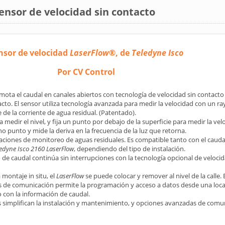
nsor de velocidad sin contacto
nsor de velocidad
LaserFlow
®, de
Teledyne Isco
Por CV Control
ota el caudal en canales abiertos con tecnología de velocidad sin contacto 
acto. El sensor utiliza tecnología avanzada para medir la velocidad con un ra
 de la corriente de agua residual. (Patentado).
a medir el nivel, y fija un punto por debajo de la superficie para medir la vel
ho punto y mide la deriva en la frecuencia de la luz que retorna.
caciones de monitoreo de aguas residuales. Es compatible tanto con el caud
ledyne Isco 2160 LaserFlow
, dependiendo del tipo de instalación.
 de caudal continúa sin interrupciones con la tecnología opcional de veloci
montaje in situ, el
LaserFlow
se puede colocar y remover al nivel de la calle.
 de comunicación permite la programación y acceso a datos desde una loca
o con la información de caudal.
 simplifican la instalación y mantenimiento, y opciones avanzadas de comuni