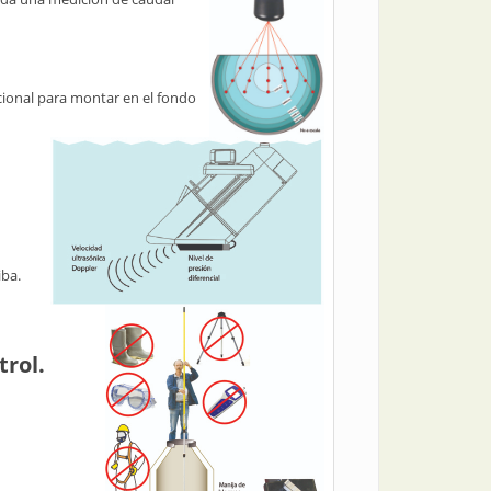
cional para montar en el fondo
iba.
trol.