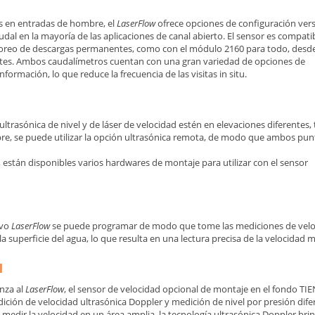
es en entradas de hombre, el
LaserFlow
ofrece opciones de configuración vers
udal en la mayoría de las aplicaciones de canal abierto. El sensor es compati
reo de descargas permanentes, como con el módulo 2160 para todo, desd
ntes. Ambos caudalímetros cuentan con una gran variedad de opciones de
ormación, lo que reduce la frecuencia de las visitas in situ.
trasónica de nivel y de láser de velocidad estén en elevaciones diferentes, 
re, se puede utilizar la opción ultrasónica remota, de modo que ambos pun
s, están disponibles varios hardwares de montaje para utilizar con el sensor
ivo
LaserFlow
se puede programar de modo que tome las mediciones de vel
a superficie del agua, lo que resulta en una lectura precisa de la velocidad m
l
nza al
LaserFlow
, el sensor de velocidad opcional de montaje en el fondo T
ción de velocidad ultrasónica Doppler y medición de nivel por presión difer
Al medir la velocidad en un área amplia, la tecnología ultrasónica Doppler b