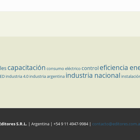
capacitación
eficiencia en
les
control
consumo eléctrico
industria nacional
LED
industria 4.0
industria argentina
instalació
Editores S.R.L.
| Argentina | +54 9 11 4947-9984 |
contacto@editores.com.a