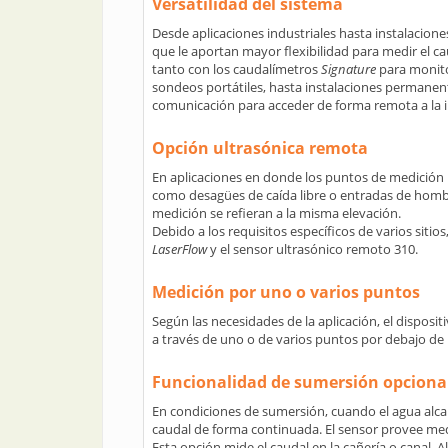
Versatilidad del sistema
Desde aplicaciones industriales hasta instalacion
que le aportan mayor flexibilidad para medir el ca
tanto con los caudalímetros
Signature
para monito
sondeos portátiles, hasta instalaciones permane
comunicación para acceder de forma remota a la inf
Opción ultrasónica remota
En aplicaciones en donde los puntos de medición ul
como desagües de caída libre o entradas de homb
medición se refieran a la misma elevación.
Debido a los requisitos específicos de varios sitio
LaserFlow
y el sensor ultrasónico remoto 310.
Medición por uno o varios puntos
Según las necesidades de la aplicación, el disposit
a través de uno o de varios puntos por debajo de l
Funcionalidad de sumersión opciona
En condiciones de sumersión, cuando el agua alca
caudal de forma continuada. El sensor provee medi
Esta opción mide el caudal en la cañería o canal. 