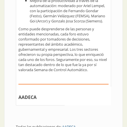
Mejora de la productividad a través de la
automatización: moderado por Ariel Lempel,
con la participación de Fernando Gondar
(Festo), Germán Velázquez (FEMSA), Mariano
Goi (Arcor) y Gonzalo Josa Scorza (Siemens).
Como puede desprenderse de las personas y
entidades mencionadas, cada foro estuvo
conformado por tomadores de decisiones,
representantes del ámbito académico,
gubernamental y empresarial. Los tres sectores
ofrecieron su propia perspectiva, lo que enriqueció
cada uno de los foros. Seguramente por eso, su nivel
tan destacado dentro de lo que fue la ya por sí
valorada Semana de Control Automático.
AADECA
Todas las publicaciones de:
AADECA