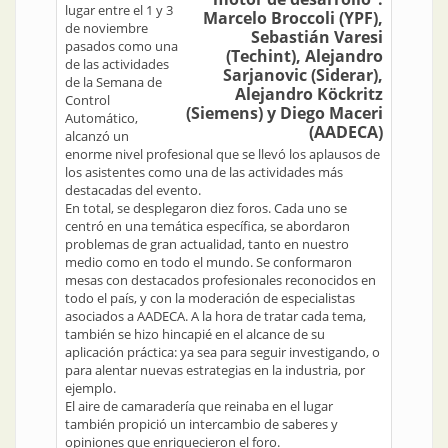
lugar entre el 1 y 3
Marcelo Broccoli (YPF),
de noviembre
Sebastián Varesi
pasados como una
(Techint), Alejandro
de las actividades
Sarjanovic (Siderar),
de la Semana de
Alejandro Köckritz
Control
(Siemens) y Diego Maceri
Automático,
(AADECA)
alcanzó un
enorme nivel profesional que se llevó los aplausos de
los asistentes como una de las actividades más
destacadas del evento.
En total, se desplegaron diez foros. Cada uno se
centró en una temática específica, se abordaron
problemas de gran actualidad, tanto en nuestro
medio como en todo el mundo. Se conformaron
mesas con destacados profesionales reconocidos en
todo el país, y con la moderación de especialistas
asociados a AADECA. A la hora de tratar cada tema,
también se hizo hincapié en el alcance de su
aplicación práctica: ya sea para seguir investigando, o
para alentar nuevas estrategias en la industria, por
ejemplo.
El aire de camaradería que reinaba en el lugar
también propició un intercambio de saberes y
opiniones que enriquecieron el foro.