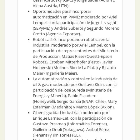
César Abrudsky (GPC) y Jorge Bauer (AuM TU
Viena Austria, UTN).
Oportunidades para incorporar
automatización en PyME: moderado por Ariel
Lempel, con la participación de Jorge Livraghi
(SEPyME) y Andrés Suberbi y Segundo Moreno
Crotto (Agencia Exportar).
Robótica 2.0, incorporando robótica en la
industria: moderado por Ariel Lempel, con la
participación de representantes del Ministerio
de Producción, Matías Risse (Questt-Epson
Robots), Esteban Mitterhofer (Festo), Javier
Holoveski (Molinos Río de La Plata) y Ricardo
Maier (Ingeniería Maier).
La automatización y control en la industria de
oil & gas: moderado por Gustavo Klein, con la
participación de José Sureda (Ministerio de
Energía y Minería), Pablo Escudero
(Honeywell), Sergio García (ENAP, Chile), Mary
Esterman (Medanito) y Mario Lópex (Axion).
Ciberseguridad industrial: moderado por
Enrique Larrieu-Let, con la participación de
Gustavo Presman (Informática Forense),
Guillermo Orioli (Yokogawa), Aníbal Pérez
(Tenaris) y Jim Torres (GE).