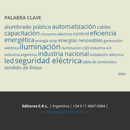
PALABRA CLAVE
automatización
alumbrado público
cables
capacitación
eficiencia
control
consumo eléctrico
energética
energías renovables
energía solar
generación
iluminación
eléctrica
iluminación LED
industria 4.0
industria nacional
industria argentina
instalación eléctrica
seguridad eléctrica
led
tabla de contenidos
tendido de líneas
Más
Editores S.R.L.
| Argentina | +54 9 11 4947-9984 |
contacto@editores.com.ar