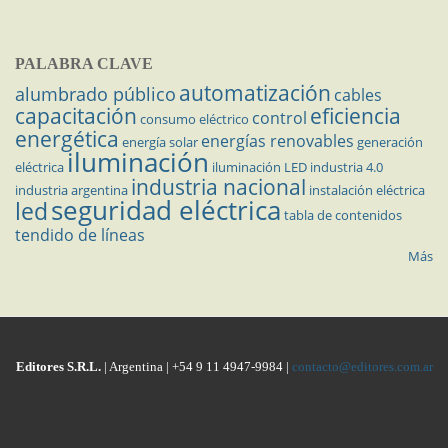
PALABRA CLAVE
automatización
alumbrado público
cables
capacitación
eficiencia
control
consumo eléctrico
energética
energías renovables
energía solar
generación
iluminación
eléctrica
iluminación LED
industria 4.0
industria nacional
industria argentina
instalación eléctrica
seguridad eléctrica
led
tabla de contenidos
tendido de líneas
Más
Editores S.R.L.
| Argentina | +54 9 11 4947-9984 |
contacto@editores.com.ar