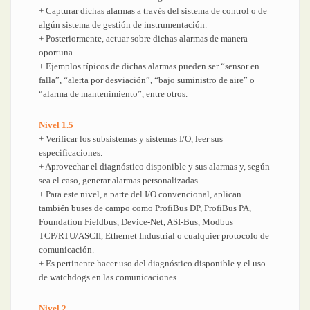
+ Capturar dichas alarmas a través del sistema de control o de
algún sistema de gestión de instrumentación.
+ Posteriormente, actuar sobre dichas alarmas de manera
oportuna.
+ Ejemplos típicos de dichas alarmas pueden ser “sensor en
falla”, “alerta por desviación”, “bajo suministro de aire” o
“alarma de mantenimiento”, entre otros.
Nivel 1.5
+ Verificar los subsistemas y sistemas I/O, leer sus
especificaciones.
+ Aprovechar el diagnóstico disponible y sus alarmas y, según
sea el caso, generar alarmas personalizadas.
+ Para este nivel, a parte del I/O convencional, aplican
también buses de campo como ProfiBus DP, ProfiBus PA,
Foundation Fieldbus, Device-Net, ASI-Bus, Modbus
TCP/RTU/ASCII, Ethernet Industrial o cualquier protocolo de
comunicación.
+ Es pertinente hacer uso del diagnóstico disponible y el uso
de watchdogs en las comunicaciones.
Nivel 2