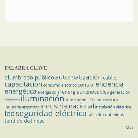
PALABRA CLAVE
automatización
alumbrado público
cables
capacitación
eficiencia
control
consumo eléctrico
energética
energías renovables
energía solar
generación
iluminación
eléctrica
iluminación LED
industria 4.0
industria nacional
industria argentina
instalación eléctrica
seguridad eléctrica
led
tabla de contenidos
tendido de líneas
Más