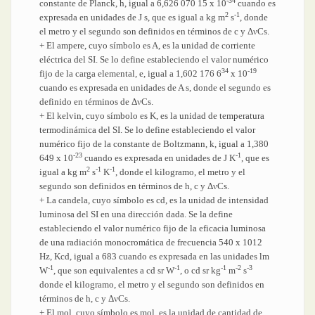
-34
constante de Planck, h, igual a 6,626 070 15 x 10
cuando es
2
-1
expresada en unidades de J s, que es igual a kg m
s
, donde
el metro y el segundo son definidos en términos de c y ΔνCs.
+ El ampere, cuyo símbolo es A, es la unidad de corriente
eléctrica del SI. Se lo define estableciendo el valor numérico
34
-19
fijo de la carga elemental, e, igual a 1,602 176 6
x 10
cuando es expresada en unidades de A s, donde el segundo es
definido en términos de ΔνCs.
+ El kelvin, cuyo símbolo es K, es la unidad de temperatura
termodinámica del SI. Se lo define estableciendo el valor
numérico fijo de la constante de Boltzmann, k, igual a 1,380
-23
-1
649 x 10
cuando es expresada en unidades de J K
, que es
2
-1
-1
igual a kg m
s
K
, donde el kilogramo, el metro y el
segundo son definidos en términos de h, c y ΔνCs.
+ La candela, cuyo símbolo es cd, es la unidad de intensidad
luminosa del SI en una dirección dada. Se la define
estableciendo el valor numérico fijo de la eficacia luminosa
de una radiación monocromática de frecuencia 540 x 1012
Hz, Kcd, igual a 683 cuando es expresada en las unidades lm
-1
-1
-1
-2
-3
W
, que son equivalentes a cd sr W
, o cd sr kg
m
s
donde el kilogramo, el metro y el segundo son definidos en
términos de h, c y ΔνCs.
+ El mol, cuyo símbolo es mol, es la unidad de cantidad de