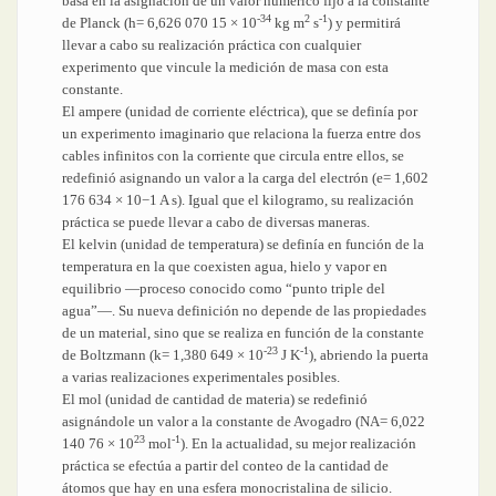
basa en la asignación de un valor numérico fijo a la constante
-34
2
-1
de Planck (h= 6,626 070 15 × 10
kg m
s
) y permitirá
llevar a cabo su realización práctica con cualquier
experimento que vincule la medición de masa con esta
constante.
El ampere (unidad de corriente eléctrica), que se definía por
un experimento imaginario que relaciona la fuerza entre dos
cables infinitos con la corriente que circula entre ellos, se
redefinió asignando un valor a la carga del electrón (e= 1,602
176 634 × 10−1 A s). Igual que el kilogramo, su realización
práctica se puede llevar a cabo de diversas maneras.
El kelvin (unidad de temperatura) se definía en función de la
temperatura en la que coexisten agua, hielo y vapor en
equilibrio —proceso conocido como “punto triple del
agua”—. Su nueva definición no depende de las propiedades
de un material, sino que se realiza en función de la constante
-23
-1
de Boltzmann (k= 1,380 649 × 10
J K
), abriendo la puerta
a varias realizaciones experimentales posibles.
El mol (unidad de cantidad de materia) se redefinió
asignándole un valor a la constante de Avogadro (NA= 6,022
23
-1
140 76 × 10
mol
). En la actualidad, su mejor realización
práctica se efectúa a partir del conteo de la cantidad de
átomos que hay en una esfera monocristalina de silicio.