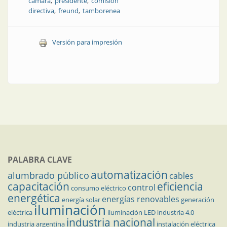
cámara
presidente
comisión
directiva
freund
tamborenea
Versión para impresión
PALABRA CLAVE
automatización
alumbrado público
cables
capacitación
eficiencia
control
consumo eléctrico
energética
energías renovables
energía solar
generación
iluminación
eléctrica
iluminación LED
industria 4.0
industria nacional
industria argentina
instalación eléctrica