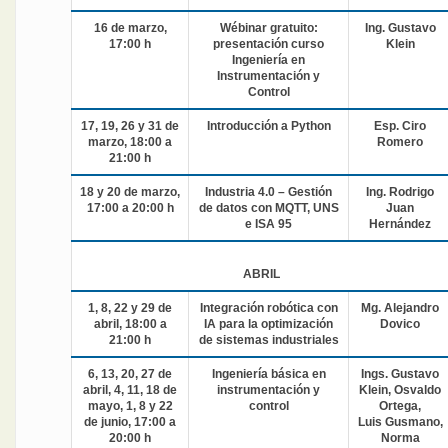
16 de marzo,
Wébinar gratuito:
Ing. Gustavo
17:00 h
presentación curso
Klein
Ingeniería en
Instrumentación y
Control
17, 19, 26 y 31 de
Introducción a Python
Esp. Ciro
marzo, 18:00 a
Romero
21:00 h
18 y 20 de marzo,
Industria 4.0 – Gestión
Ing. Rodrigo
17:00 a 20:00 h
de datos con MQTT, UNS
Juan
e ISA 95
Hernández
ABRIL
1, 8, 22 y 29 de
Integración robótica con
Mg. Alejandro
abril, 18:00 a
IA para la optimización
Dovico
21:00 h
de sistemas industriales
6, 13, 20, 27 de
Ingeniería básica en
Ings. Gustavo
abril, 4, 11, 18 de
instrumentación y
Klein, Osvaldo
mayo, 1, 8 y 22
control
Ortega,
de junio, 17:00 a
Luis Gusmano,
20:00 h
Norma