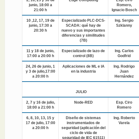
junio, 18:00 a
Romero,
21:00 h
Ignacio Bosch
10 ,12, 17, 19 de
Especializado PLC-DCS-
Ing. Sergio
junio, 17:30 a
SCADA: qué hay de
Szklanny
20:30 h
nuevo y sus importantes
diferencias y similitudes
(7B)
11 y 18 de junio,
Especializado de lazo de
Ing. Carlos
17:00 a 20:00 h
control (8B)
Godfrid
24, 26 de junio, 1
Aplicaciones de ML e IA
Ing. Rodrigo
y 3 de julio,17:00
en la industria
Juan
a 20:00 h
Hernández
JULIO
2, 7 y 16 de julio,
Node-RED
Esp. Ciro
18:00 a 21:00 h
Romero
6, 8, 10, 13, 15 y
Diseño de sistemas
Ing. Roberto
17 de julio, 17:00
instrumentados de
Varela
a 20:00 h
seguridad (aplicación del
ciclo de vida de
seguridad de IEC 61511)