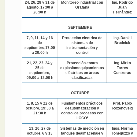
24, 26, 28 y 31 de
Monitoreo industrial con
Ing. Rodrigo
agosto, 17:00 a
Grafana
Juan
20:00 h
Hernández
SEPTIEMBRE
7, 9, 11, 14 y 16
Protección eléctrica de
Ing. Daniel
de
sistemas de
Brudnick
septiembre,17:00
instrumentación y
a 20:00 h
control
21, 22, 23, 24 y
Protección contra
Ing. Mirko
25 de
explosión:equipamientos
Torres
septiembre,
eléctricos en áreas
Contreras
09:00 a 12:00 h
clasificadas
OCTUBRE
1, 8, 15 y 22 de
Fundamentos prácticos
Prof. Pablo
octubre, 19:30 a
deautomatización y
Rozencveig
21:30 h
control de procesos con
LOGO!
13, 20, 27 de
Sistemas de medición en
Ings. Norma
octubre, 6 y 13
tanques dealmacenaje y
Toneguzzo y