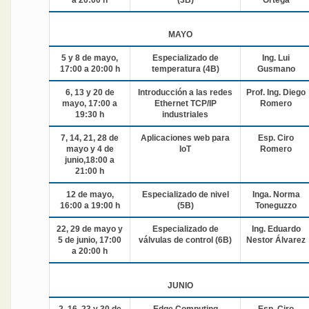
MAYO
5 y 8 de mayo,
Especializado de
Ing. Lui
17:00 a 20:00 h
temperatura (4B)
Gusmano
6, 13 y 20 de
Introducción a las redes
Prof. Ing. Diego
mayo, 17:00 a
Ethernet TCP/IP
Romero
19:30 h
industriales
7, 14, 21, 28 de
Aplicaciones web para
Esp. Ciro
mayo y 4 de
IoT
Romero
junio,18:00 a
21:00 h
12 de mayo,
Especializado de nivel
Inga. Norma
16:00 a 19:00 h
(5B)
Toneguzzo
22, 29 de mayo y
Especializado de
Ing. Eduardo
5 de junio, 17:00
válvulas de control (6B)
Nestor Álvarez
a 20:00 h
JUNIO
2, 16, 23 y 30 de
Edge Computing
Esp. Ciro