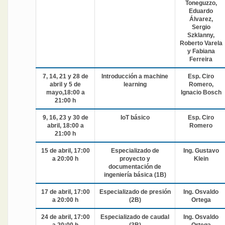
Toneguzzo,
Eduardo
Álvarez,
Sergio
Szklanny,
Roberto Varela
y Fabiana
Ferreira
7, 14, 21 y 28 de
Introducción a machine
Esp. Ciro
abril y 5 de
learning
Romero,
mayo,18:00 a
Ignacio Bosch
21:00 h
9, 16, 23 y 30 de
IoT básico
Esp. Ciro
abril, 18:00 a
Romero
21:00 h
15 de abril, 17:00
Especializado de
Ing. Gustavo
a 20:00 h
proyecto y
Klein
documentación de
ingeniería básica (1B)
17 de abril, 17:00
Especializado de presión
Ing. Osvaldo
a 20:00 h
(2B)
Ortega
24 de abril, 17:00
Especializado de caudal
Ing. Osvaldo
a 20:00 h
(3B)
Ortega