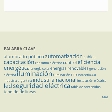
PALABRA CLAVE
automatización
alumbrado público
cables
capacitación
eficiencia
control
consumo eléctrico
energética
energías renovables
energía solar
generación
iluminación
eléctrica
iluminación LED
industria 4.0
industria nacional
industria argentina
instalación eléctrica
seguridad eléctrica
led
tabla de contenidos
tendido de líneas
Más