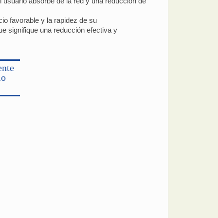
el usuario absorbe de la red y una reducción de
cio favorable y la rapidez de su
e signifique una reducción efectiva y
ente
io