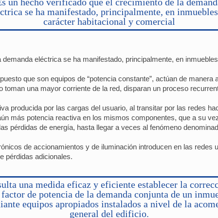
Es un hecho verificado que el crecimiento de la demand
éctrica se ha manifestado, principalmente, en inmuebles
carácter habitacional y comercial
a demanda eléctrica se ha manifestado, principalmente, en inmuebles
, puesto que son equipos de “potencia constante”, actúan de manera 
 toman una mayor corriente de la red, disparan un proceso recurrent
tiva producida por las cargas del usuario, al transitar por las redes ha
ún más potencia reactiva en los mismos componentes, que a su vez 
 las pérdidas de energía, hasta llegar a veces al fenómeno denomina
trónicos de accionamientos y de iluminación introducen en las redes 
e pérdidas adicionales.
ulta una medida eficaz y eficiente establecer la correc
 factor de potencia de la demanda conjunta de un inmu
ante equipos apropiados instalados a nivel de la acom
general del edificio.