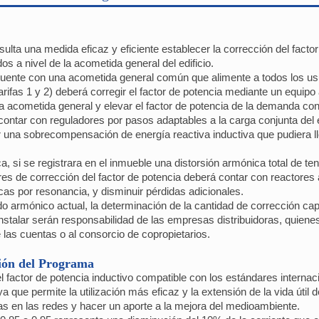
ulta una medida eficaz y eficiente establecer la corrección del fact
s a nivel de la acometida general del edificio.
 cuente con una acometida general común que alimente a todos los usu
ifas 1 y 2) deberá corregir el factor de potencia mediante un equipo
la acometida general y elevar el factor de potencia de la demanda con
ontar con reguladores por pasos adaptables a la carga conjunta del 
ar una sobrecompensación de energía reactiva inductiva que pudiera ll
a, si se registrara en el inmueble una distorsión armónica total de te
es de corrección del factor de potencia deberá contar con reactores a
cas por resonancia, y disminuir pérdidas adicionales.
do armónico actual, la determinación de la cantidad de corrección cap
instalar serán responsabilidad de las empresas distribuidoras, quiene
 las cuentas o al consorcio de copropietarios.
ción del Programa
l factor de potencia inductivo compatible con los estándares interna
 ya que permite la utilización más eficaz y la extensión de la vida útil
das en las redes y hacer un aporte a la mejora del medioambiente.