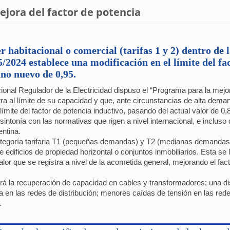
jora del factor de potencia
r habitacional o comercial (tarifas 1 y 2) dentro de 
2024 establece una modificación en el límite del fac
uno nuevo de 0,95.
al Regulador de la Electricidad dispuso el “Programa para la mejora 
a al límite de su capacidad y que, ante circunstancias de alta dema
límite del factor de potencia inductivo, pasando del actual valor de
intonía con las normativas que rigen a nivel internacional, e incluso 
entina.
 categoría tarifaria T1 (pequeñas demandas) y T2 (medianas dema
edificios de propiedad horizontal o conjuntos inmobiliarios. Esta se 
lor que se registra a nivel de la acometida general, mejorando el fa
á la recuperación de capacidad en cables y transformadores; una dis
 en las redes de distribución; menores caídas de tensión en las redes
.