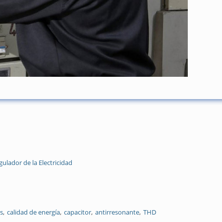
ulador de la Electricidad
s
calidad de energía
capacitor
antirresonante
THD