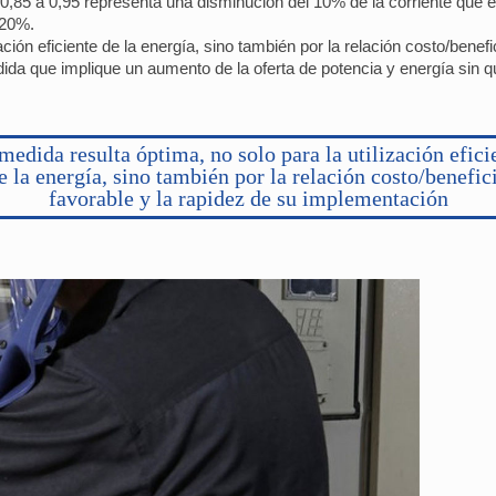
e 0,85 a 0,95 representa una disminución del 10% de la corriente que 
 20%.
ación eficiente de la energía, sino también por la relación costo/benefi
da que implique un aumento de la oferta de potencia y energía sin qu
medida resulta óptima, no solo para la utilización efici
e la energía, sino también por la relación costo/benefic
favorable y la rapidez de su implementación