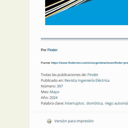
Por
Finder
Fuente
https://www.findernet.com/es/argentina/news/finder-pre
Todas las publicaciones de:
Finder
Publicado en:
Revista Ingeniería Eléctrica
Número:
397
Mes:
Mayo
Año:
2024
Palabra clave:
interruptor
domótica
riego automá
Versión para impresión