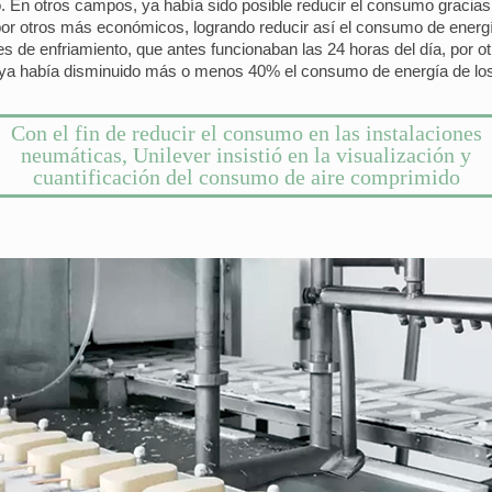
 En otros campos, ya había sido posible reducir el consumo gracias 
por otros más económicos, logrando reducir así el consumo de energ
 de enfriamiento, que antes funcionaban las 24 horas del día, por o
ya había disminuido más o menos 40% el consumo de energía de los
Con el fin de reducir el consumo en las instalaciones
neumáticas, Unilever insistió en la visualización y
cuantificación del consumo de aire comprimido