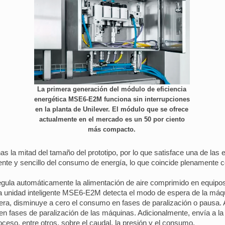
La primera generación del módulo de eficiencia
energética MSE6-E2M funciona sin interrupciones
en la planta de Unilever. El módulo que se ofrece
actualmente en el mercado es un 50 por ciento
más compacto.
as la mitad del tamaño del prototipo, por lo que satisface una de las 
iente y sencillo del consumo de energía, lo que coincide plenamente
 regula automáticamente la alimentación de aire comprimido en equip
, la unidad inteligente MSE6-E2M detecta el modo de espera de la má
ra, disminuye a cero el consumo en fases de paralización o pausa. A
ón en fases de paralización de las máquinas. Adicionalmente, envía a l
ceso, entre otros, sobre el caudal, la presión y el consumo.