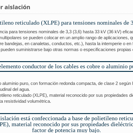
r aislación
tileno reticulado (XLPE) para tensiones nominales de 3
encia para tensiones nominales de 3,3 (3,6) hasta 33 kV (36 kV) efica
 multipolares se pueden colocar en un amplio rango de aplicaciones, q
(sobre bandejas, en canaletas, conductos, etc.), hasta la intemperie o e
pueden suministrarse bajo otras normas o especificaciones propias d
elemento conductor de los cables es cobre o aluminio p
 o aluminio puro, con formación redonda compacta, de clase 2 segú
udinal del agua.
etileno reticulado (XLPE), material reconocido por sus propiedades d
ta resistividad volumétrica.
islación está confeccionada a base de polietileno retic
E), material reconocido por sus propiedades dieléctri
factor de potencia muy bajo.