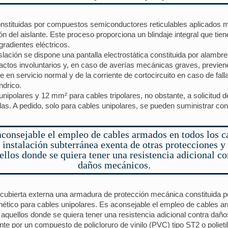
onstituidas por compuestos semiconductores reticulables aplicados me
ón del aislante. Este proceso proporciona un blindaje integral que t
 gradientes eléctricos.
lación se dispone una pantalla electrostática constituida por alambres
tactos involuntarios y, en caso de averías mecánicas graves, previe
ble en servicio normal y de la corriente de cortocircuito en caso de fal
ndrico.
ipolares y 12 mm² para cables tripolares, no obstante, a solicitud 
idas. A pedido, solo para cables unipolares, se pueden suministrar con
aconsejable el empleo de cables armados en todos los c
 instalación subterránea exenta de otras protecciones y
ellos donde se quiera tener una resistencia adicional co
daños mecánicos.
cubierta externa una armadura de protección mecánica constituida po
gnético para cables unipolares. Es aconsejable el empleo de cables a
 aquellos donde se quiera tener una resistencia adicional contra dañ
nte por un compuesto de policloruro de vinilo (PVC) tipo ST2 o poliet