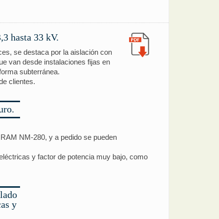
,3 hasta 33 kV.
ces, se destaca por la aislación con
ue van desde instalaciones fijas en
n forma subterránea.
e clientes.
uro.
n IRAM NM-280, y a pedido se pueden
ieléctricas y factor de potencia muy bajo, como
ulado
cas y