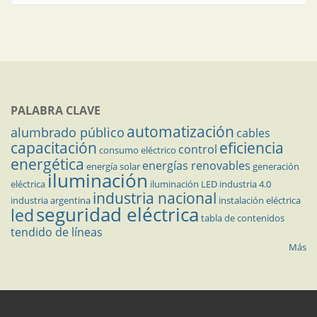
PALABRA CLAVE
automatización
alumbrado público
cables
capacitación
eficiencia
control
consumo eléctrico
energética
energías renovables
energía solar
generación
iluminación
eléctrica
iluminación LED
industria 4.0
industria nacional
industria argentina
instalación eléctrica
seguridad eléctrica
led
tabla de contenidos
tendido de líneas
Más